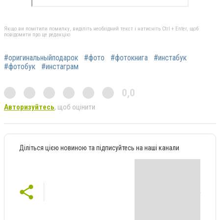
Якщо ви помітили помилку, виділіть необхідний текст і натисніть Ctrl + Enter, щоб
повідомити про це редакцію
#оригинальныйподарок
#фото
#фотокнига
#инстабук
#фотобук
#инстаграм
0,0
Авторизуйтесь
, щоб оцінити
Діліться цією новиною та підписуйтесь на наші канали