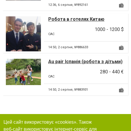
12:36,
6 серпня, №892161
Робота в готелях Китаю
1000 - 1200 $
CAC
14:50,
2 серпня, №886633
Au pair Іспанія (робота з дітьми)
280 - 440 €
CAC
14:50,
2 серпня, №883931
Цей сайт використовує «cookies». Також
веб-сайт використовує інтернет-сервіс для