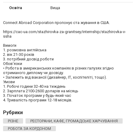
Освіта
Вища
Connect Abroad Corporation пропонує ста жування в США.
https://cac-ua.com/stazhirovka-za-granitsey/internship/stazhirovka-v-
ssha
Вимоги
1. розмовна англійська
2. вік 21-30 років
3. потрібний досвід роботи
Обов'язки
• Робота в американських компаніях в різних галузях згідно
отриманого диплому чи досвіду.
• Залежить від вакансії (дизайнер, ІТ, хоспітеліті, тощо).
Умови
1. Робочі години 32-40 на тиждень
2. Зарплата 2100-2600 доларів на місяць
3. Початок програми у будь-який час
4. Тривалість програми 12-18 місяців.
Рубрики
РІЗНЕ
РЕСТОРАНИ, КАФЕ, ГРОМАДСЬКЕ ХАРЧУВАННЯ
РОБОТА ЗА КОРДОНОМ