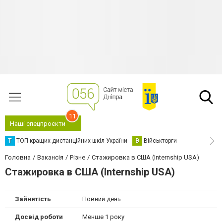
11
Наші спецпроєкти
Т
ТОП кращих дистанційних шкіл України
В
Військторги
Головна
Вакансія
Різне
Стажировка в США (Internship USA)
Стажировка в США (Internship USA)
Зайнятість
Повний день
Досвід роботи
Менше 1 року