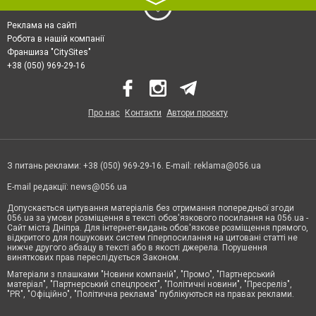
〉
Реклама на сайті
Робота в нашій компанії
Франшиза "CitySites"
+38 (050) 969-29-16
Про нас
Контакти
Автори проєкту
З питань реклами: +38 (050) 969-29-16. E-mail:
reklama@056.ua
E-mail редакції:
news@056.ua
Допускається цитування матеріалів без отримання попередньої згоди
056.ua за умови розміщення в тексті обов'язкового посилання на 056.ua -
Сайт міста Дніпра. Для інтернет-видань обов'язкове розміщення прямого,
відкритого для пошукових систем гіперпосилання на цитовані статті не
нижче другого абзацу в тексті або в якості джерела. Порушення
виняткових прав переслідується Законом.
Матеріали з плашками "Новини компаній", "Промо", "Партнерський
матеріал", "Партнерський спецпроєкт", "Політичні новини", "Пресреліз",
"PR", "Офіційно", "Політична реклама" публікуються на правах реклами.