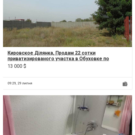
Кировское Ділянка, Продам 22 сотки
приватизированого участка в Обуховке по
ул.Каштановая .
13 000 $
09:29,
29 липня