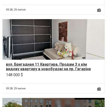
09:28,
29 липня
вул. Бригадная 11 Квартира, Продам 3 х кім
видову квартиру в новобудові на пр. Гагаріна
(Нагірка, ву...
148 000 $
09:28,
29 липня