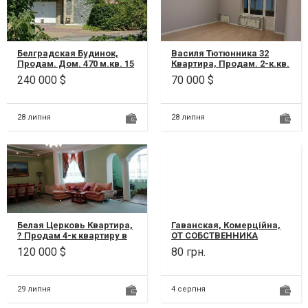
Белградская Будинок,
Василя Тютюнника 32
Продам. Дом. 470 м.кв. 15
Квартира, Продам. 2-к.кв.
соток. Березановка,
8/10, ул.Малышева 32
240 000 $
70 000 $
ул.Белградская. Берег
(Василя Тютюнника),
озера «Карп...
район ул.Кали...
28 липня
28 липня
Белая Церковь Квартира,
Гаванская, Комерційна,
? Продам 4-к квартиру в
ОТ СОБСТВЕННИКА
Белой Церкви | 170 м² |
склады 80 кв.м , c
120 000 $
80 грн.
Элитный дом | ? Белая
высокими воротами
Церк...
,отдельно стоящие кирп...
29 липня
4 серпня