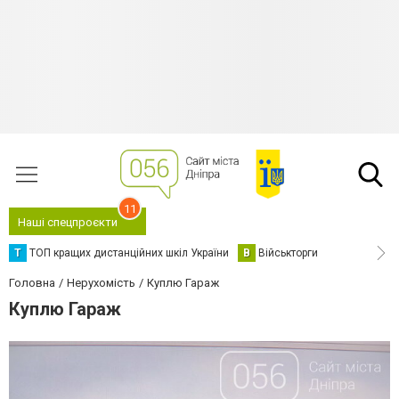
11
Наші спецпроєкти
Т
ТОП кращих дистанційних шкіл України
В
Військторги
Головна
Нерухомість
Куплю Гараж
Куплю Гараж