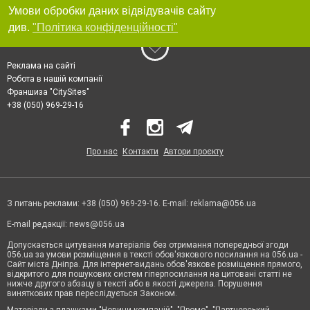
Умови обробки даних відвідувачів сайту
див.
"Політика конфіденційності"
Реклама на сайті
Робота в нашій компанії
Франшиза "CitySites"
+38 (050) 969-29-16
Про нас
Контакти
Автори проєкту
З питань реклами: +38 (050) 969-29-16. E-mail:
reklama@056.ua
E-mail редакції:
news@056.ua
Допускається цитування матеріалів без отримання попередньої згоди
056.ua за умови розміщення в тексті обов'язкового посилання на 056.ua -
Сайт міста Дніпра. Для інтернет-видань обов'язкове розміщення прямого,
відкритого для пошукових систем гіперпосилання на цитовані статті не
нижче другого абзацу в тексті або в якості джерела. Порушення
виняткових прав переслідується Законом.
Матеріали з плашками "Новини компаній", "Промо", "Партнерський