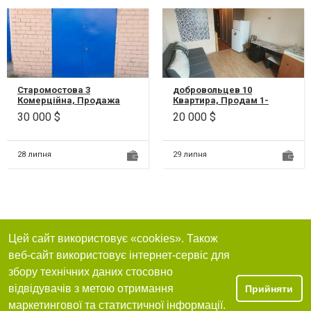
Старомостова 3
добровольцев 10
Комерційна, Продажа
Квартира, Продам 1-
подвального помещения
комнатную квартиру на ж/
30 000 $
20 000 $
в центре Днепра, пл.
м Победа-6 (пер.
Старомостова 3 Просто...
Добровольцев,д.10).
Хоро...
28 липня
29 липня
Цей сайт використовує «cookies». Також
веб-сайт використовує інтернет-сервіс для
збору технічних даних стосовно
відвідувачів з метою отримання
Прийняти
маркетингової та статистичної інформації.