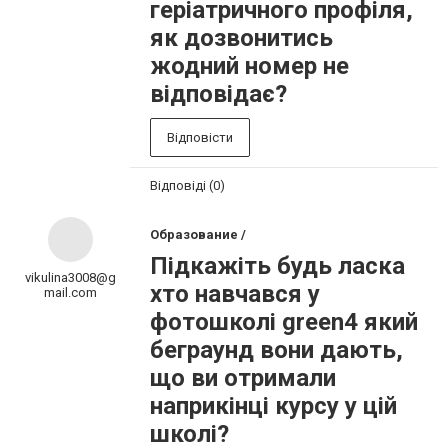
геріатричного профіля,
як дозвонитись
жодний номер не
відповідає?
Відповісти
Відповіді (0)
Образование /
Підкажіть будь ласка
vikulina3008@g
хто навчався у
mail.com
фотошколі green4 який
беграунд вони дають,
що ви отримали
наприкінці курсу у цій
школі?