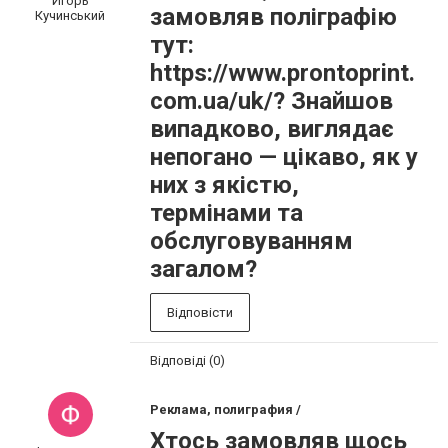
Игорь
замовляв поліграфію
Кучинський
тут:
https://www.prontoprint.
com.ua/uk/? Знайшов
випадково, виглядає
непогано — цікаво, як у
них з якістю,
термінами та
обслуговуванням
загалом?
Відповісти
Відповіді (0)
Реклама, полиграфия /
Хтось замовляв щось