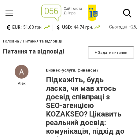
Сьогодні
+25,
EUR:
51,63 грн.
USD:
44,74 грн.
Головна
Питання та відповіді
Питання та відповіді
+ Задати питання
Бизнес-услуги, финансы /
Підкажіть, будь
Alex
ласка, чи мав хтось
досвід співпраці з
SEO-агенцією
KOZAKSEO? Цікавить
реальний досвід:
комунікація, підхід до