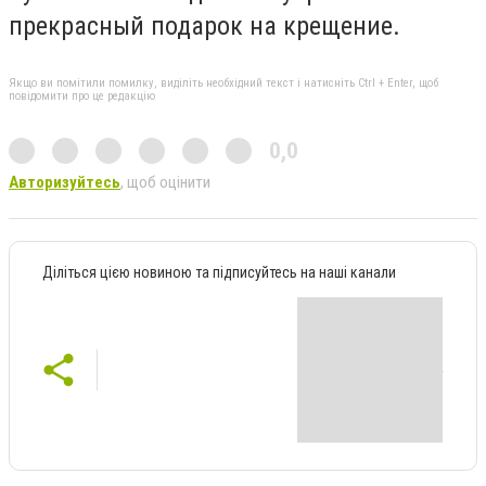
прекрасный подарок на крещение.
Якщо ви помітили помилку, виділіть необхідний текст і натисніть Ctrl + Enter, щоб
повідомити про це редакцію
0,0
Авторизуйтесь
, щоб оцінити
Діліться цією новиною та підписуйтесь на наші канали