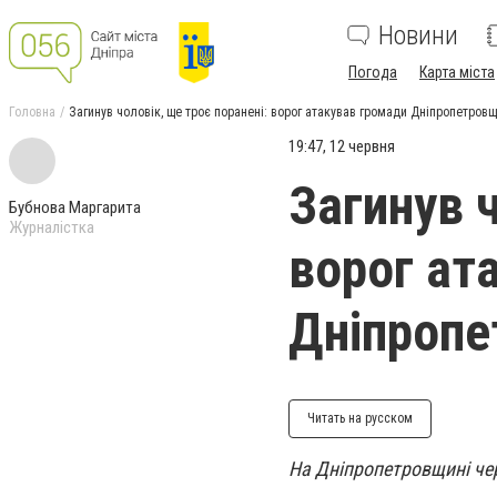
Новини
Погода
Карта міста
Головна
Загинув чоловік, ще троє поранені: ворог атакував громади Дніпропетров
19:47, 12 червня
Загинув ч
Бубнова Маргарита
Журналістка
ворог ат
Дніпроп
Читать на русском
На Дніпропетровщині чер