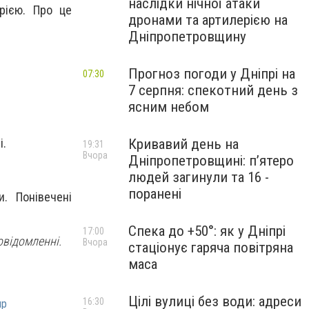
наслідки нічної атаки
рією. Про це
дронами та артилерією на
Дніпропетровщину
Прогноз погоди у Дніпрі на
07:30
7 серпня: спекотний день з
ясним небом
і.
Кривавий день на
19:31
Вчора
Дніпропетровщині: п’ятеро
людей загинули та 16 -
поранені
и. Понівечені
Спека до +50°: як у Дніпрі
17:00
овідомленні.
Вчора
стаціонує гаряча повітряна
маса
Цілі вулиці без води: адреси
16:30
пр