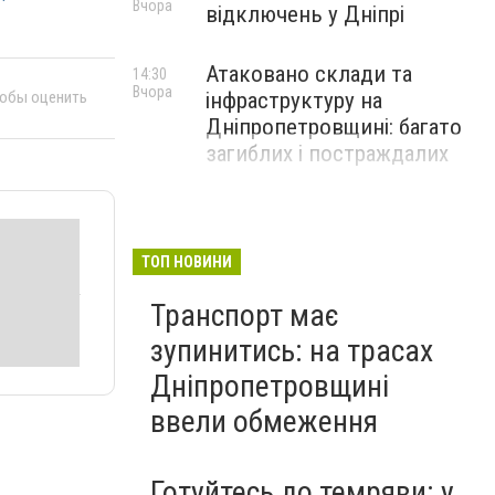
Вчора
відключень у Дніпрі
Атаковано склади та
14:30
Вчора
інфраструктуру на
тобы оценить
Дніпропетровщині: багато
загиблих і постраждалих
ТОП НОВИНИ
Транспорт має
зупинитись: на трасах
Дніпропетровщині
ввели обмеження
Готуйтесь до темряви: у