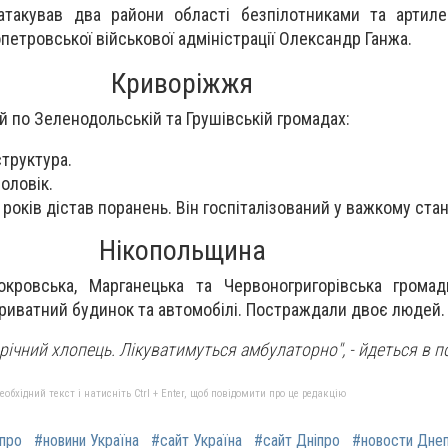
атакував два райони області безпілотниками та артиле
петровської військової адміністрації Олександр Ганжа.
Криворіжжя
й по Зеленодольській та Грушівській громадах:
труктура.
оловік.
років дістав поранень. Він госпіталізований у важкому стан
Нікопольщина
окровська, Марганецька та Червоногригорівська громад
 приватний будинок та автомобілі. Постраждали двоє людей.
4-річний хлопець. Лікуватимуться амбулаторно",
- йдеться в п
бхідний текст і натисніть Ctrl + Enter, щоб повідомити про це редакцію
іпро
#новини Україна
#сайт Україна
#сайт Дніпро
#новости Дне