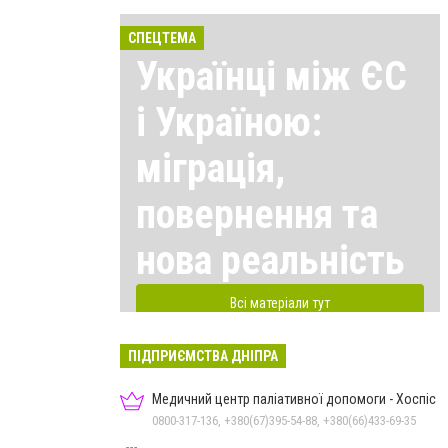
СПЕЦТЕМА
Українці між ЄС
і Україною:
міграція,
повернення та
нова реальність
Всі матеріали тут
ПІДПРИЄМСТВА ДНІПРА
Медичний центр паліативної допомоги - Хоспіс
0800-317-136, +380(67)395-54-88, +380(66)433-69-35