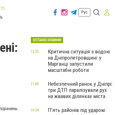
ті
Рус
ть
ОСТАННІ НОВИНИ
ені:
Критична ситуація з водою
12:25
на Дніпропетровщині: у
Марганці запустили
масштабні роботи
Небезпечний ранок у Дніпрі:
11:00
три ДТП паралізували рух
на жвавих ділянках міста
 поранень.
П’ять районів під ударом:
10:34