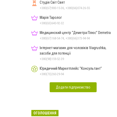
Студія Світ Свят
+380(67)900-15-36, +380(66)074-26-55
Марія Таролог
+380(63)640-92-32
Медицинский центр “Деметра Плюс” Demetra
+380(67)168-54-74, +380(66)373-94-94
Інтернет-магазин для чоловіків Viagrushka,
засоби для потенції
+380(98)159-52-39
Юридичний Маркетплейс "Консультант"
+380(73)260-29-94
Додати підприємство
ОГОЛОШЕННЯ