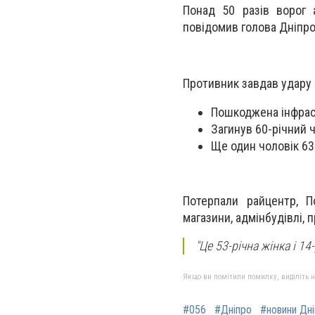
Понад 50 разів ворог 
повідомив голова Дніпро
Противник завдав удару 
Пошкоджена інфрас
Загинув 60-річний ч
Ще один чоловік 63 
Потерпали райцентр, П
магазини, адмінбудівлі,
"Це 53-річна жінка і 1
Якщо ви помітили помилку, виділіть нео
#056
#Дніпро
#новини Дн