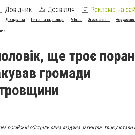
Довідник
Дозвілля
Реклама на сай
Довідкова
Питання-відповідь
Афіша
Оголошення
Нерухоміс
щини
оловік, ще троє поран
акував громади
етровщини
ез російські обстріли одна людина загинула, троє дістали