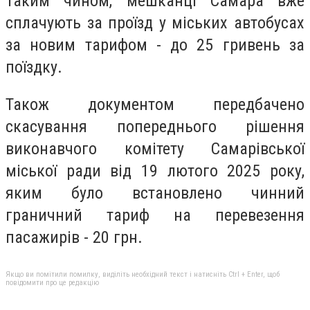
Таким чином, мешканці Самара вже
сплачують за проїзд у міських автобусах
за новим тарифом - до 25 гривень за
поїздку.
Також документом передбачено
скасування попереднього рішення
виконавчого комітету Самарівської
міської ради від 19 лютого 2025 року,
яким було встановлено чинний
граничний тариф на перевезення
пасажирів - 20 грн.
Якщо ви помітили помилку, виділіть необхідний текст і натисніть Ctrl + Enter, щоб
повідомити про це редакцію