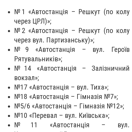
№1 «Автостанція – Решкут (по колу
через ЦРЛ)»;
№2 «Автостанція – Решкут (по колу
через вул. Партизанську)»;
№9 «Автостанція – вул. Героїв
Рятувальників»;
№14 «Автостанція – Залізничний
вокзал»;
№17 «Автостанція – вул. Тиха»;
№18 «Автостанція – Гімназія №7»;
№5/6 «Автостанція – Гімназія №12»;
№10 «Перевал – вул. Київська»;
№11 «Автостанція – вул.