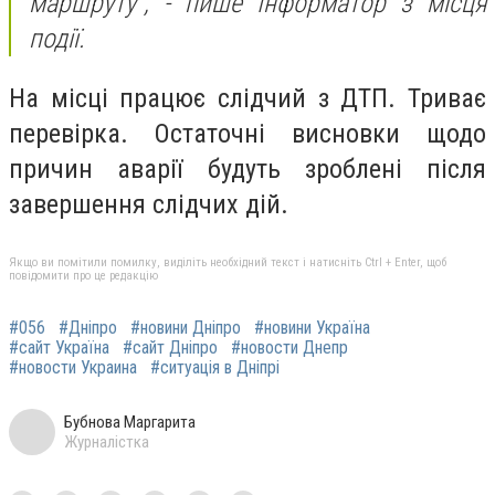
маршруту", -
пише Інформатор з місця
події.
На місці працює слідчий з ДТП. Триває
перевірка. Остаточні висновки щодо
причин аварії будуть зроблені після
завершення слідчих дій.
Якщо ви помітили помилку, виділіть необхідний текст і натисніть Ctrl + Enter, щоб
повідомити про це редакцію
#056
#Дніпро
#новини Дніпро
#новини Україна
#сайт Україна
#сайт Дніпро
#новости Днепр
#новости Украина
#ситуація в Дніпрі
Бубнова Маргарита
Журналістка