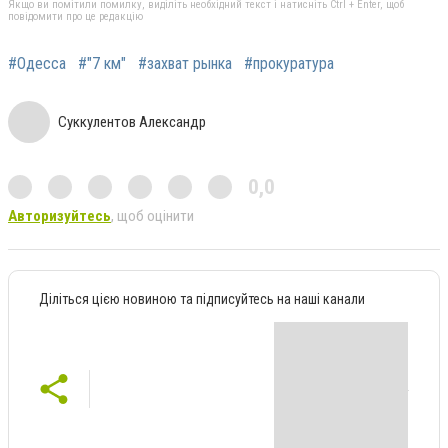
Якщо ви помітили помилку, виділіть необхідний текст і натисніть Ctrl + Enter, щоб
повідомити про це редакцію
#Одесса
#"7 км"
#захват рынка
#прокуратура
Суккулентов Александр
0,0
Авторизуйтесь
, щоб оцінити
Діліться цією новиною та підписуйтесь на наші канали