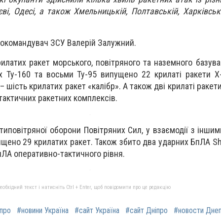
ві, Одесі, а також Хмельницькій, Полтавській, Харківські
нокомандувач ЗСУ Валерій Залужний.
латих ракет морського, повітряного та наземного базуванн
вох Ту-160 та восьми Ту-95 випущено 22 крилаті ракети Х-
– шість крилатих ракет «калібр». А також дві крилаті ракет
тактичних ракетних комплексів.
типовітряної оборони Повітряних Сил, у взаємодії з інши
ищено 29 крилатих ракет. Також збито два ударних БпЛА S
пЛА оперативно-тактичного рівня.
бхідний текст і натисніть Ctrl + Enter, щоб повідомити про це редакцію
іпро
#новини Україна
#сайт Україна
#сайт Дніпро
#новости Дне