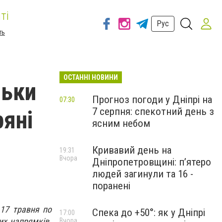
ті
Рус
ть
ОСТАННІ НОВИНИ
льки
Прогноз погоди у Дніпрі на
07:30
7 серпня: спекотний день з
ряні
ясним небом
Кривавий день на
19:31
Вчора
Дніпропетровщині: п’ятеро
людей загинули та 16 -
поранені
 17 травня по
Спека до +50°: як у Дніпрі
17:00
их напрямків.
Вчора