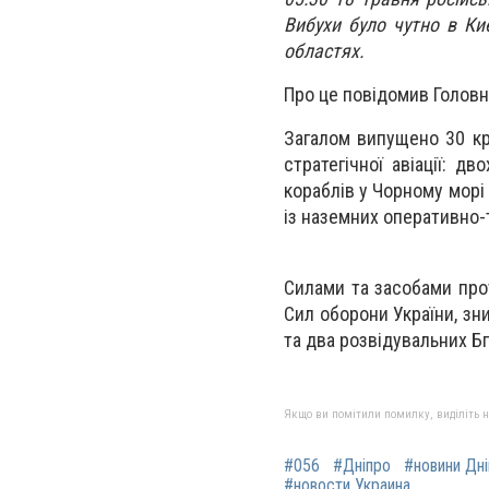
Вибухи було чутно в Киє
областях.
Про це повідомив Голов
Загалом випущено 30 кри
стратегічної авіації: д
кораблів у Чорному морі 
із наземних оперативно-
Силами та засобами про
Сил оборони України, зн
та два розвідувальних Б
Якщо ви помітили помилку, виділіть нео
#056
#Дніпро
#новини Дн
#новости Украина