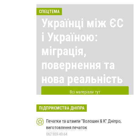
СПЕЦТЕМА
Українці між ЄС
і Україною:
міграція,
повернення та
нова реальність
Всі матеріали тут
ПІДПРИЄМСТВА ДНІПРА
Печатки та штампи "Волошин & К" Дніпро,
виготовлення печаток
067 959 49 64