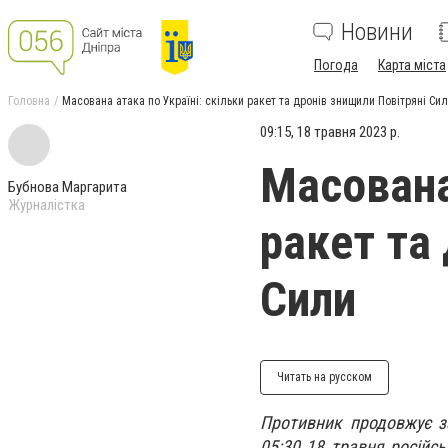
Новини
Погода
Карта міста
Головна
Масована атака по Україні: скільки ракет та дронів знищили Повітряні Си
09:15, 18 травня 2023 р.
Масована 
Бубнова Маргарита
Журналістка
ракет та
Сили
Читать на русском
Противник продовжує за
05:30 18 травня російсь