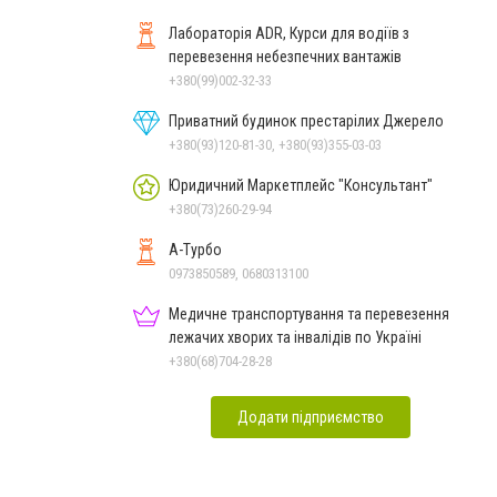
Лабораторія ADR, Курси для водіїв з
перевезення небезпечних вантажів
+380(99)002-32-33
Приватний будинок престарілих Джерело
+380(93)120-81-30, +380(93)355-03-03
Юридичний Маркетплейс "Консультант"
+380(73)260-29-94
А-Турбо
0973850589, 0680313100
Медичне транспортування та перевезення
лежачих хворих та інвалідів по Україні
+380(68)704-28-28
Додати підприємство