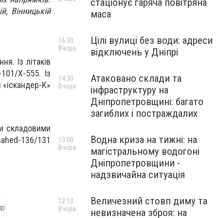
стаціонує гаряча повітряна
й, Вінницькій
маса
Цілі вулиці без води: адреси
16:30
Вчора
відключень у Дніпрі
я. Із літаків
101/Х-555. Із
Атаковано склади та
14:30
и «іскандер-К»
Вчора
інфраструктуру на
Дніпропетровщині: багато
загиблих і постраждалих
ми складовими
Водна криза на тижні: на
hahed-136/131
13:00
Вчора
магістральному водогоні
Дніпропетровщини -
надзвичайна ситуація
Величезний стовп диму та
12:13
пр
Вчора
невизначена зброя: на