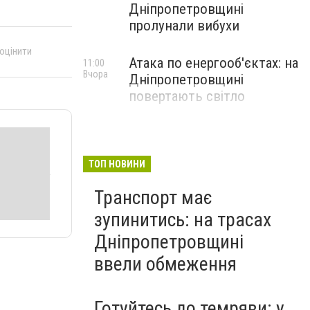
Дніпропетровщині
пролунали вибухи
 оцінити
Атака по енергооб'єктах: на
11:00
Вчора
Дніпропетровщині
повертають світло
ТОП НОВИНИ
Транспорт має
зупинитись: на трасах
Дніпропетровщині
ввели обмеження
Готуйтесь до темряви: у