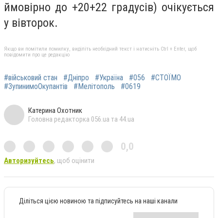
ймовірно до +20+22 градусів) очікується
у вівторок.
Якщо ви помітили помилку, виділіть необхідний текст і натисніть Ctrl + Enter, щоб
повідомити про це редакцію
#військовий стан
#Дніпро
#Україна
#056
#СТОЇМО
#ЗупинимоОкупантів
#Мелітополь
#0619
Катерина Охотник
Головна редакторка 056.ua та 44.ua
0,0
Авторизуйтесь
, щоб оцінити
Діліться цією новиною та підписуйтесь на наші канали