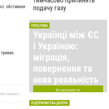
тимчасово припинять
всі обставини
подачу газу
СПЕЦТЕМА
Українці між ЄС
і Україною:
 триває.
міграція,
повернення та
нова реальність
Всі матеріали тут
тобы оценить
ПІДПРИЄМСТВА ДНІПРА