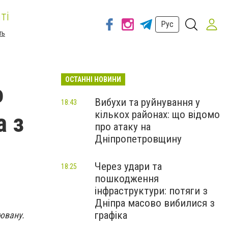
ті
Рус
ть
ОСТАННІ НОВИНИ
о
Вибухи та руйнування у
18:43
кількох районах: що відомо
а з
про атаку на
Дніпропетровщину
Через удари та
18:25
пошкодження
інфраструктури: потяги з
Дніпра масово вибилися з
графіка
рювану.