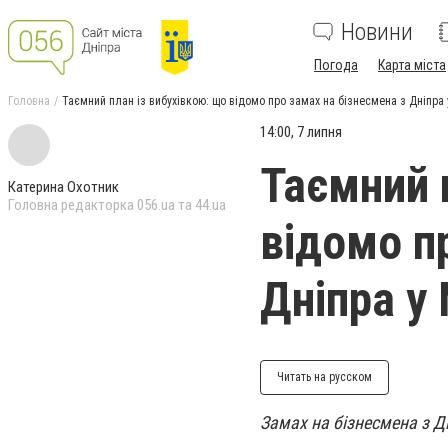
Новини
Погода
Карта міста
Головна
Таємний план із вибухівкою: що відомо про замах на бізнесмена з Дніпра
14:00, 7 липня
Таємний 
Катерина Охотник
Головна редакторка 056.ua та 44.ua
відомо п
Дніпра у
Читать на русском
Замах на бізнесмена з Д