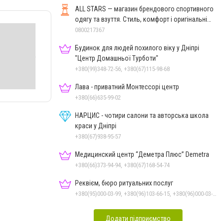
ALL STARS — магазин брендового спортивного
одягу та взуття. Стиль, комфорт і оригінальні
моделі
0800217367
Будинок для людей похилого віку у Дніпрі
"Центр Домашньої Турботи"
+380(99)348-72-56, +380(67)115-98-68
Лава - приватний Монтессорі центр
+380(66)635-99-02
НАРЦИС - чотири салони та авторська школа
краси у Дніпрі
+380(67)938-95-57
Медицинский центр “Деметра Плюс” Demetra
+380(66)373-94-94, +380(67)168-54-74
Реквієм, бюро ритуальних послуг
+380(95)000-03-99, +380(96)103-66-15, +380(96)000-03-99
Додати підприємство