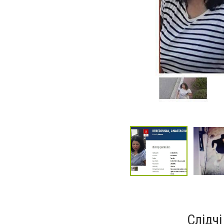
Слідч