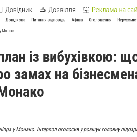
Довідник
Дозвілля
Реклама на сай
Довідкова
Питання-відповідь
Афіша
Оголошення
Нерухоміс
 у Монако
план із вибухівкою: щ
ро замах на бізнесмен
 Монако
ніпра у Монако. Інтерпол оголосив у розшук головну підоз