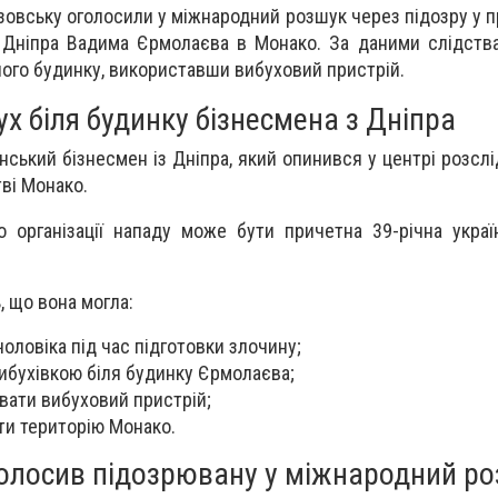
зовську оголосили у міжнародний розшук через підозру у п
 Дніпра Вадима Єрмолаєва в Монако. За даними слідства
 його будинку, використавши вибуховий пристрій.
ух біля будинку бізнесмена з Дніпра
ський бізнесмен із Дніпра, який опинився у центрі розслі
тві Монако.
о організації нападу може бути причетна 39-річна украї
 що вона могла:
оловіка під час підготовки злочину;
ибухівкою біля будинку Єрмолаєва;
вати вибуховий пристрій;
ти територію Монако.
голосив підозрювану у міжнародний р