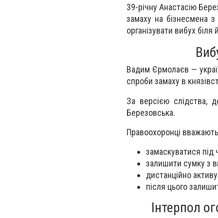
39-річну Анастасію Бере
замаху на бізнесмена з
організувати вибух біля
Виб
Вадим Єрмолаєв — україн
спроби замаху в князівс
За версією слідства, д
Березовська.
Правоохоронці вважають,
замаскуватися під ч
залишити сумку з в
дистанційно активу
після цього залиши
Інтерпол о