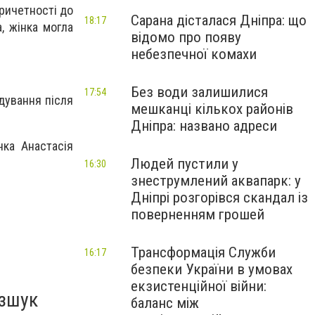
ричетності до
Сарана дісталася Дніпра: що
18:17
, жінка могла
відомо про появу
небезпечної комахи
Без води залишилися
17:54
дування після
мешканці кількох районів
Дніпра: названо адреси
нка Анастасія
Людей пустили у
16:30
знеструмлений аквапарк: у
Дніпрі розгорівся скандал із
поверненням грошей
Трансформація Служби
16:17
безпеки України в умовах
екзистенційної війни:
озшук
баланс між