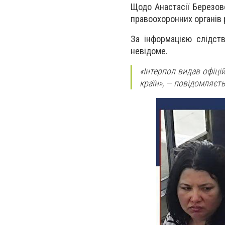
Щодо Анастасії Березов
правоохоронних органів р
За інформацією слідств
невідоме.
«Інтерпол видав офіці
країн»
, — повідомляєть