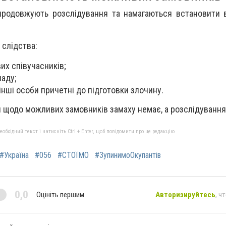
продовжують розслідування та намагаються встановити 
 слідства:
х співучасників;
паду;
інші особи причетні до підготовки злочину.
й щодо можливих замовників замаху немає, а розслідування
бхідний текст і натисніть Ctrl + Enter, щоб повідомити про це редакцію
#Україна
#056
#СТОЇМО
#ЗупинимоОкупантів
0,0
Оцініть першим
Авторизируйтесь
, ч