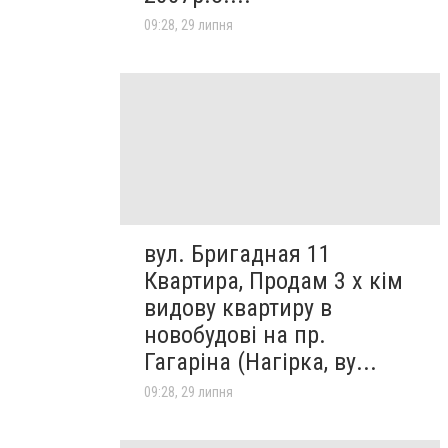
09:28, 29 липня
вул. Бригадная 11
Квартира, Продам 3 х кім
видову квартиру в
новобудові на пр.
Гагаріна (Нагірка, ву...
09:28, 29 липня