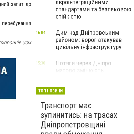
євроінтеграційними
дний запит до
стандартами та безпековою
стійкістю
е перебування
Дим над Дніпровським
16:04
районом: ворог атакував
охоронців усіх
цивільну інфраструктуру
Потяги через Дніпро
15:30
масово змінюють
маршрути: що сталося
ТОП НОВИНИ
Транспорт має
зупинитись: на трасах
Дніпропетровщині