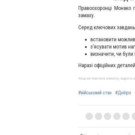
Правоохоронці Монако 
замаху.
Серед ключових завдань
встановити можливи
з’ясувати мотив на
визначити, чи були 
Наразі офіційних детале
Якщо ви помітили помилку, виділіть нео
#військовий стан
#Дніпро