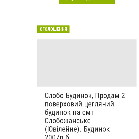
ОГОЛОШЕННЯ
Слобо Будинок, Продам 2
поверховий цегляний
будинок на смт
Слобожанське
(Ювілейне). Будинок
2007р.б....