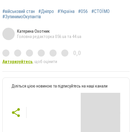
#військовий стан
#Дніпро
#Україна
#056
#СТОЇМО
#ЗупинимоОкупантів
Катерина Охотник
Головна редакторка 056.ua та 44.ua
0,0
Авторизуйтесь
, щоб оцінити
Діліться цією новиною та підписуйтесь на наші канали