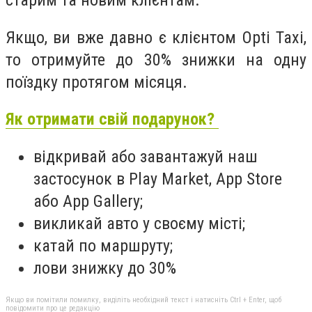
старим та новим клієнтам.
Якщо, ви вже давно є клієнтом Opti Taxi,
то отримуйте до 30% знижки на одну
поїздку протягом місяця.
Як отримати свій подарунок?
відкривай або завантажуй наш
застосунок в Play Market, App Store
або App Gallery;
викликай авто у своєму місті;
катай по маршруту;
лови знижку до 30%
Якщо ви помітили помилку, виділіть необхідний текст і натисніть Ctrl + Enter, щоб
повідомити про це редакцію