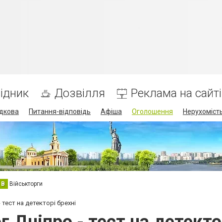
ідник
Дозвілля
Реклама на сайті
дкова
Питання-відповідь
Афіша
Оголошення
Нерухоміст
В
Військторги
тест на детекторі брехні