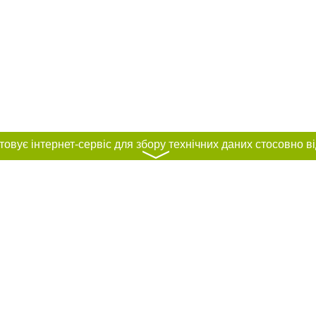
〉
нас :
и
Автори проєкту