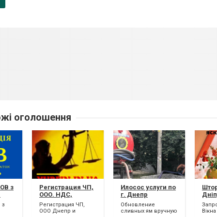
p
жі оголошення
ОВ з
Регистрация ЧП,
Илосос услуги по
Штор
м
ООО. НДС,
г. Днепр
Дніп
единый
 з
Регистрация ЧП,
Обновление
Запр
(недорого)
ООО Днепр и
сливных ям вручную
Вікна