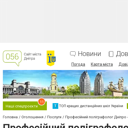
Новини
Дов
Погода
Карта міста
Дові
11
Т
ТОП кращих дистанційних шкіл України
Наші спецпроєкти
Головна
Оголошення
Послуги
Професійний поліграфолог Дніпро - 