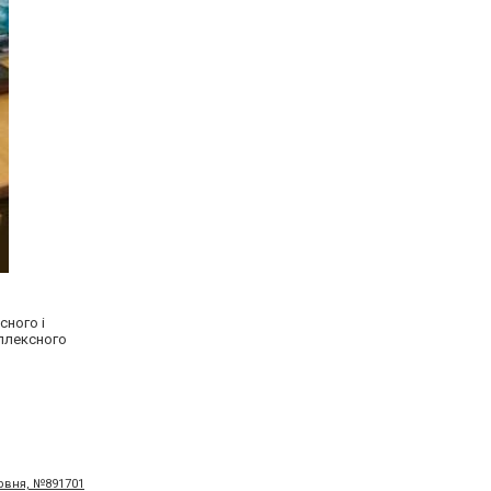
сного і
мплексного
ервня, №891701