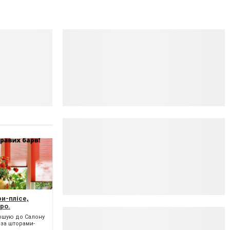
и-плісе,
ро.
ошую до Салону
 за шторами-