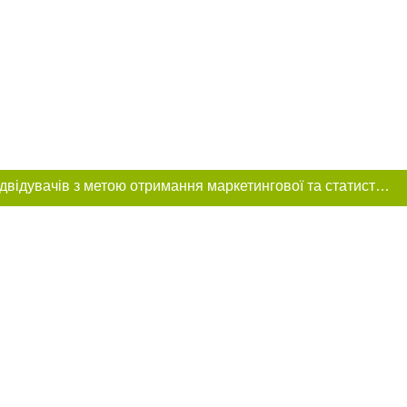
Цей сайт використовує «cookies». Також веб-сайт використовує інтернет-сервіс для збору технічних даних стосовно відвідувачів з метою отримання маркетингової та статистичної інформації. Умови обробки даних відвідувачів сайту див.