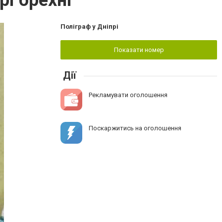
рі брехні
Поліграф у Дніпрі
Показати номер
Дії
Рекламувати оголошення
Поскаржитись на оголошення