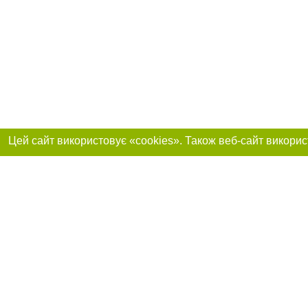
Реклама на сайті
Приєднуйтесь до 
Робота в нашій компанії
Франшиза "CitySites"
Про нас
Контакт
+38 (050) 969-29-16