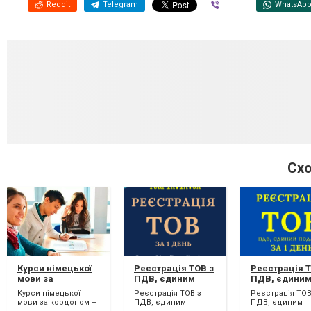
Reddit
Telegram
Viber
WhatsAp
Схо
Курси німецької
Реєстрація ТОВ з
Реєстрація Т
мови за
ПДВ, єдиним
ПДВ, єдини
кордоном
податком.
податком (
Курси німецької
Реєстрація ТОВ з
Реєстрація ТОВ
Недорого )
мови за кордоном –
ПДВ, єдиним
ПДВ, єдиним