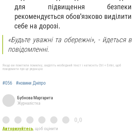
для підвищення безпеки
рекомендується обов'язково виділити
себе на дорозі.
«Будьте уважні та обережні», - йдеться в
повідомленні.
Якщо ви помітили помилку, виділіть необхідний текст і натисніть Ctrl + Enter, щоб
повідомити про це редакцію
#056
#новини Дніпро
Бубнова Маргарита
Журналістка
0,0
Авторизуйтесь
, щоб оцінити