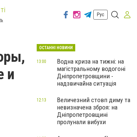
ті
Рус
ть
ОСТАННІ НОВИНИ
оры,
Водна криза на тижні: на
13:00
магістральному водогоні
е и
Дніпропетровщини -
надзвичайна ситуація
Величезний стовп диму та
12:13
невизначена зброя: на
Дніпропетровщині
пролунали вибухи