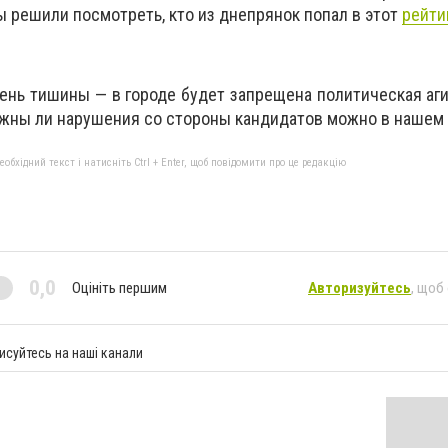
ы решили посмотреть, кто из днепрянок попал в этот
рейти
день тишины — в городе будет запрещена политическая аги
ожны ли нарушения со стороны кандидатов можно в нашем
бхідний текст і натисніть Ctrl + Enter, щоб повідомити про це редакцію
0,0
Оцініть першим
Авторизуйтесь
, щоб
исуйтесь на наші канали