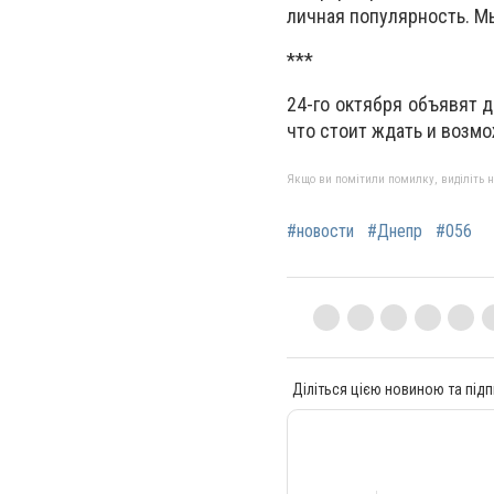
личная популярность. М
***
24-го октября объявят 
что стоит ждать и возм
Якщо ви помітили помилку, виділіть нео
#новости
#Днепр
#056
Діліться цією новиною та підп