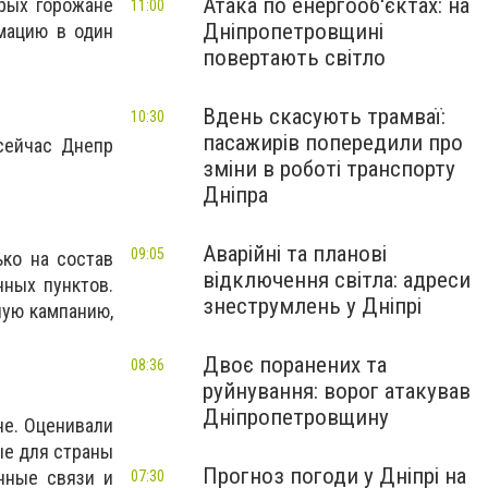
Атака по енергооб'єктах: на
орых горожане
11:00
Дніпропетровщині
мацию в один
повертають світло
Вдень скасують трамваї:
10:30
пасажирів попередили про
 сейчас Днепр
зміни в роботі транспорту
Дніпра
Аварійні та планові
09:05
ко на состав
відключення світла: адреси
нных пунктов.
знеструмлень у Дніпрі
ную кампанию,
Двоє поранених та
08:36
руйнування: ворог атакував
Дніпропетровщину
не. Оценивали
ые для страны
Прогноз погоди у Дніпрі на
нные связи и
07:30