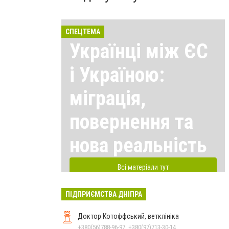
СПЕЦТЕМА
Українці між ЄС
і Україною:
міграція,
повернення та
нова реальність
Всі матеріали тут
ПІДПРИЄМСТВА ДНІПРА
Доктор Котоффський, ветклініка
+380(56)788-96-97, +380(97)713-30-14