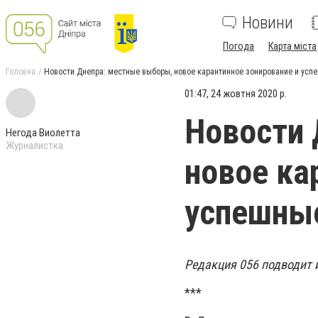
Новини
Погода
Карта міста
Головна
Новости Днепра: местные выборы, новое карантинное зонирование и усп
01:47, 24 жовтня 2020 р.
Новости 
Негода Виолетта
Журналистка
новое ка
успешны
Редакция 056 подводит и
***