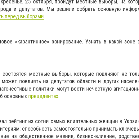
кресенье, 25 октября, пройдут местные выборы, на кот
орода и депутатов. Мы решили собрать основную инфор
ть перед выборами
.
новое «карантинное» зонирование. Узнать в какой зоне
е состоятся местные выборы, которые повлияют не толь
и может повлиять на депутатов области и других населе
агочестивые политики могут вести нечестную агитацион
об основных
прецедентах
.
ал рейтинг из сотни самых влиятельных женщин в Украи
ритериям: способность самостоятельно принимать ключев
ние на общественное мнение, бизнес-влияние, родстве