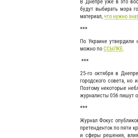
В Днепре уже в это вос
будут выбирать мэра г
материал,
что нужно зна
***
По Украине утвердили 
можно по
ССЫЛКЕ
.
***
25-го октября в Днепр
городского совета, но 
Поэтому некоторые небл
журналисты 056 пишут 
***
Журнал Фокус опубликов
претенденток по пяти к
и сферы решения, влия