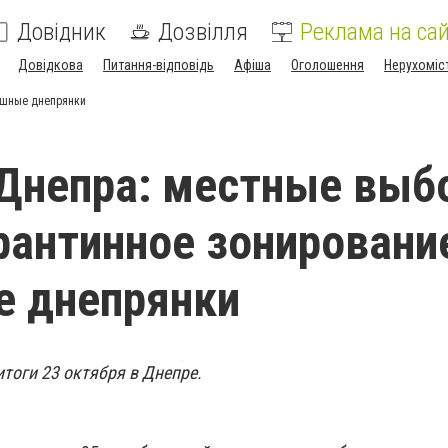
Довідник
Дозвілля
Реклама на сай
Довідкова
Питання-відповідь
Афіша
Оголошення
Нерухоміс
ешные днепрянки
Днепра: местные выб
рантинное зонировани
е днепрянки
тоги 23 октября в Днепре.