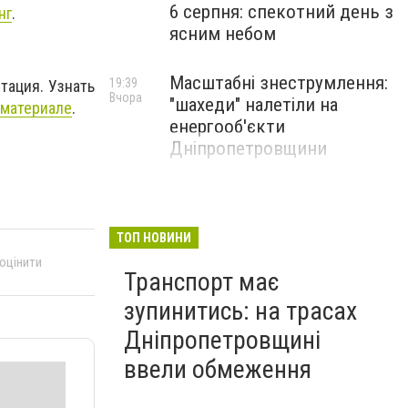
6 серпня: спекотний день з
нг
.
ясним небом
Масштабні знеструмлення:
19:39
тация. Узнать
Вчора
"шахеди" налетіли на
материале
.
енергооб'єкти
Дніпропетровщини
ТОП НОВИНИ
 оцінити
Транспорт має
зупинитись: на трасах
Дніпропетровщині
ввели обмеження