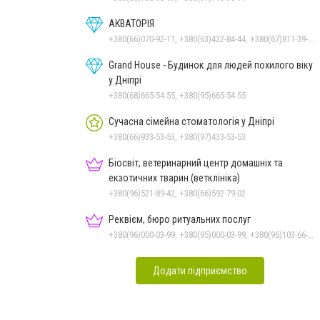
АКВАТОРІЯ
+380(66)070-92-11, +380(63)422-84-44, +380(67)811-39-49
Grand House - Будинок для людей похилого віку
у Дніпрі
+380(68)665-54-55, +380(95)665-54-55
Сучасна сімейна стоматологія у Дніпрі
+380(66)933-53-53, +380(97)433-53-53
Біосвіт, ветеринарний центр домашніх та
екзотичних тварин (ветклініка)
+380(96)521-89-42, +380(66)592-79-02
Реквієм, бюро ритуальних послуг
+380(96)000-03-99, +380(95)000-03-99, +380(96)103-66-15
Додати підприємство