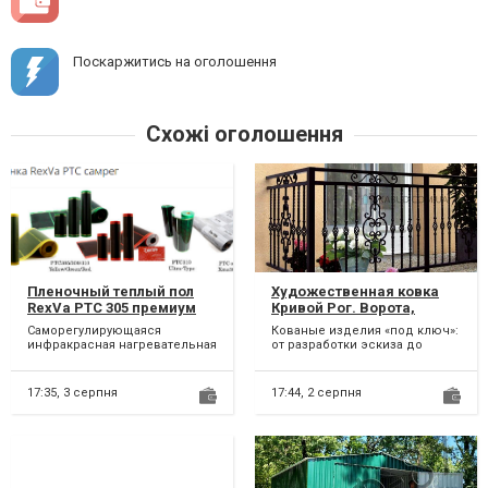
Поскаржитись на оголошення
Схожі оголошення
Пленочный теплый пол
Художественная ковка
RexVa PTC 305 премиум
Кривой Рог. Ворота,
саморегулирующийся.
навесы, решетки,
Саморегулирующаяся
Кованые изделия «под ключ»:
козырьки, калитки,
инфракрасная нагревательная
от разработки эскиза до
перила
пленка RexVa PTC 305 премиум
монтажа. Основные
АКЦИЯ!!! 150 грн м/пог...
направления деятельности
худож...
17:35,
3 серпня
17:44,
2 серпня