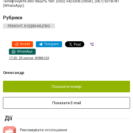
Телефонуйте або пишіть тел. (050) 3425306 (Viber), (067) 6318781
(WhatsApp).
Рубрики
РЕМОНТ, БУДІВНИЦТВО
Reddit
Telegram
Viber
WhatsApp
17:05, 29 липня, №886169
Олександр
Показати номер
Показати E-mail
Дії
Рекламувати оголошення