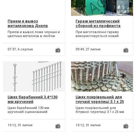
Прием и вывоз
Гараж металлический
металлолома Днепр
сборной из профлиста
(профнастила)
Прием и вывоз лома черных и
При виготовленні гаражу
цветных металлов в любом
використовується новий
количестве и виде. Погрузка,
метал 1-го сорту із фактично
взвешивание и опла...
заявленою товщиною. Виг...
07:37,
6 серпня
09:49,
27 липня
Цвях барабанний 3.4*130
Цвях покрівельний для
мм кручений
гнучкої черепиці 3.1 х 25
оцинкований
мм рифлений
Цвях барабанний 130 мм
Цвях покрівельний для
кручений оцинкований
бітумної черепиці 3.1 х 25 мм
(3.4*130 мм) Тип застосування:
рифлений Додаткові
універсальний Категорія...
параметри: комплектуючі
для...
13:12,
31 липня
13:12,
31 липня