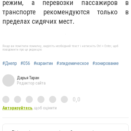
режим, а перевозки пассажиров в
транспорте рекомендуются только в
пределах сидячих мест.
Якщо ви помітили помилку, виділіть необхідний текст і натисніть Ctrl + Enter, щоб
повідомити про це редакцію
#Днепр
#056
#карантин
#эпидемическое
#зонирование
Дарья Таран
Редактор сайта
0,0
Авторизуйтесь
, щоб оцінити