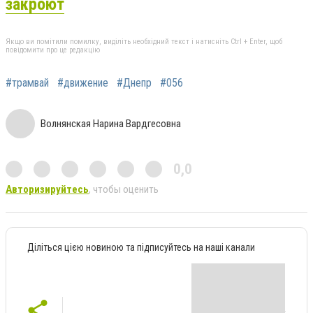
закроют
Якщо ви помітили помилку, виділіть необхідний текст і натисніть Ctrl + Enter, щоб
повідомити про це редакцію
#трамвай
#движение
#Днепр
#056
Волнянская Нарина Вардгесовна
0,0
Авторизируйтесь
, чтобы оценить
Діліться цією новиною та підписуйтесь на наші канали