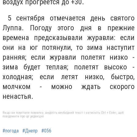
воздух прогреется до +30.
5 сентября отмечается день святого
Луппа. Погоду этого дня в прежние
времена предсказывали журавли: если
они на юг потянули, то зима наступит
ранняя; если журавли полетят низко -
зима будет теплая; полетят высоко -
холодная; если летят низко, быстро,
молчком - можно ждать скорого
ненастья.
Якщо ви помітили помилку, виділіть необхідний текст і натисніть Ctrl + Enter, щоб
повідомити про це редакцію
#погода
#Днепр
#056