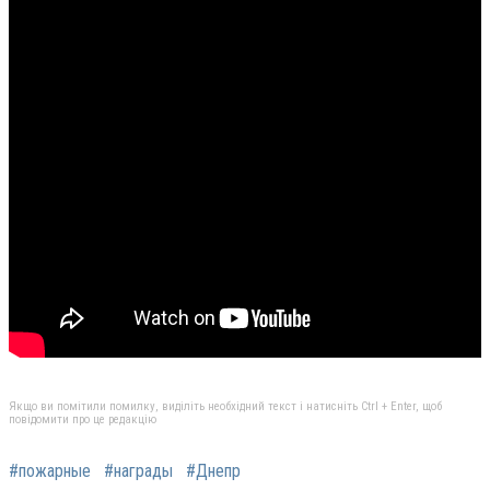
Якщо ви помітили помилку, виділіть необхідний текст і натисніть Ctrl + Enter, щоб
повідомити про це редакцію
#пожарные
#награды
#Днепр