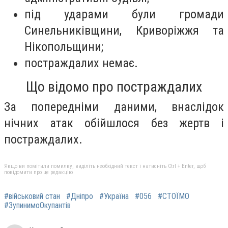
під ударами були громади
Синельниківщини, Криворіжжя та
Нікопольщини;
постраждалих немає.
Що відомо про постраждалих
За попередніми даними, внаслідок
нічних атак обійшлося без жертв і
постраждалих.
Якщо ви помітили помилку, виділіть необхідний текст і натисніть Ctrl + Enter, щоб
повідомити про це редакцію
#військовий стан
#Дніпро
#Україна
#056
#СТОЇМО
#ЗупинимоОкупантів