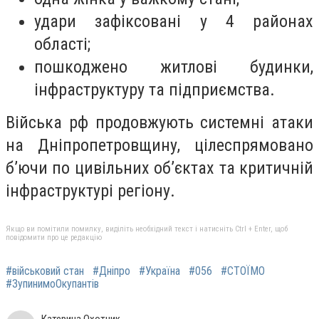
удари зафіксовані у 4 районах
області;
пошкоджено житлові будинки,
інфраструктуру та підприємства.
Війська рф продовжують системні атаки
на Дніпропетровщину, цілеспрямовано
б’ючи по цивільних об’єктах та критичній
інфраструктурі регіону.
Якщо ви помітили помилку, виділіть необхідний текст і натисніть Ctrl + Enter, щоб
повідомити про це редакцію
#військовий стан
#Дніпро
#Україна
#056
#СТОЇМО
#ЗупинимоОкупантів
Катерина Охотник