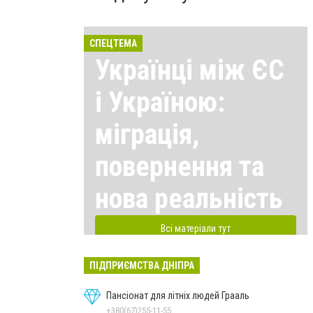
СПЕЦТЕМА
Українці між ЄС
і Україною:
міграція,
повернення та
нова реальність
Всі матеріали тут
ПІДПРИЄМСТВА ДНІПРА
Пансіонат для літніх людей Грааль
+380(67)255-11-55