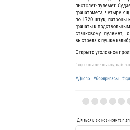
пистолет-пулемет Судае
гранатомета; четыре ящи
по 1720 штук; патроны 
гранаты к подствольным 
станковому пулемет; 
выстрела к пушке калиб
Открыто уголовное произв
Якщо ви помітили помилку, виділіть нео
#Днепр
#боеприпасы
#кр
Діліться цією новиною та підп