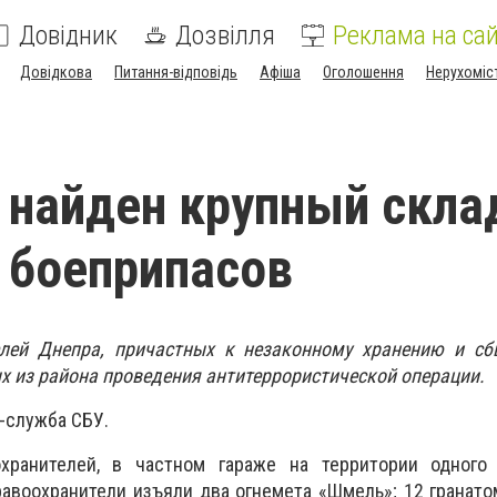
Довідник
Дозвілля
Реклама на сай
Довідкова
Питання-відповідь
Афіша
Оголошення
Нерухоміс
 найден крупный скла
 боеприпасов
лей Днепра, причастных к незаконному хранению и сб
х из района проведения антитеррористической операции.
-служба СБУ.
хранителей, в частном гараже на территории одного
авоохранители изъяли два огнемета «Шмель»; 12 гранато