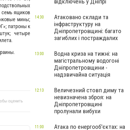
відключень у Дніпрі
 подствольных
- семь ящиков
Атаковано склади та
14:30
анковые мины;
інфраструктуру на
Г»; патроны к
Дніпропетровщині: багато
штук; четыре
загиблих і постраждалих
илета.
краины.
Водна криза на тижні: на
13:00
магістральному водогоні
Дніпропетровщини -
надзвичайна ситуація
Величезний стовп диму та
12:13
невизначена зброя: на
тобы оценить
Дніпропетровщині
пролунали вибухи
Атака по енергооб'єктах: на
11:00