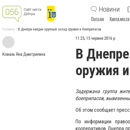
Новини
Погода
Карта міста
Головна
В Днепре найден крупный склад оружия и боеприпасов
11:25, 15 червня 2016 р.
В Днепре
Коваль Яна Дмитриевна
оружия и
Задержана группа жите
боеприпасов, вывезенны
Об этом сообщает пресс
По информации правоо
кооперативов Днепра пр