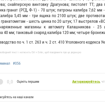
ва; снайперскую винтовку Драгунова; пистолет ТТ; два
ка гранат (РГД, Ф-1) - 70 штук; патроны калибра 7,62 мм 
калибра 5,45 мм - три ящика по 2100 штук; две противот
гранатометам - шесть цинка по 20 штук; 17 выстрелов «ВО
снаряженные магазины к автомату Калашникова - 25 
ра 40 мм; танковый снаряд калибра 120 мм; четыре бронеж
одство по ч. 1 ст. 263 и ч. 2 ст. 410 Уголовного кодекса У
бхідний текст і натисніть Ctrl + Enter, щоб повідомити про це редакцію
иминал
#056
0,0
Оцініть першим
Авторизируйтесь
, ч
исуйтесь на наші канали