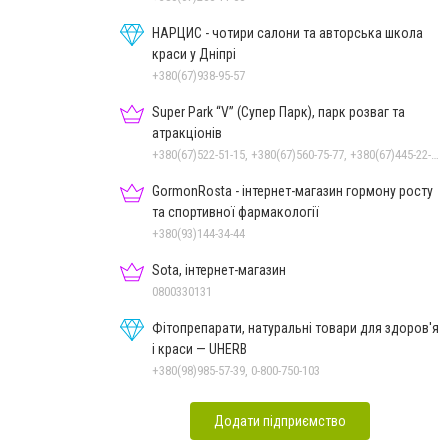
НАРЦИС - чотири салони та авторська школа
краси у Дніпрі
+380(67)938-95-57
Super Park “V” (Супер Парк), парк розваг та
атракціонів
+380(67)522-51-15, +380(67)560-75-77, +380(67)445-22-22, +380(67)720-07-57
GormonRosta - інтернет-магазин гормону росту
та спортивної фармакології
+380(93)144-34-44
Sota, інтернет-магазин
0800330131
Фітопрепарати, натуральні товари для здоров'я
і краси — UHERB
+380(98)985-57-39, 0-800-750-103
Додати підприємство