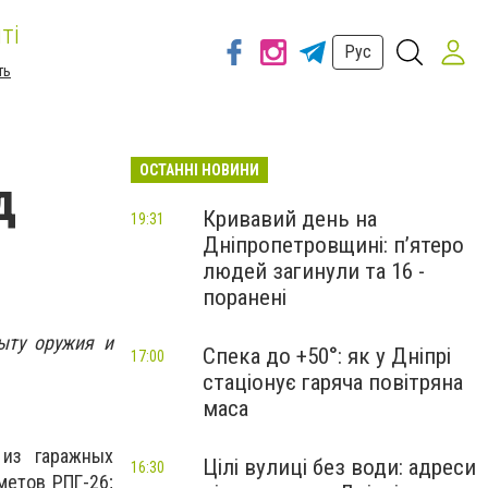
ті
Рус
ть
ОСТАННІ НОВИНИ
д
Кривавий день на
19:31
Дніпропетровщині: п’ятеро
людей загинули та 16 -
поранені
ыту оружия и
Спека до +50°: як у Дніпрі
17:00
стаціонує гаряча повітряна
маса
 из гаражных
Цілі вулиці без води: адреси
16:30
метов РПГ-26;