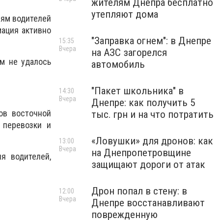
жителям Днепра бесплатно
утепляют дома
иям водителей
мация активно
"Заправка огнем": в Днепре
15:35
Вчера
на АЗС загорелся
им не удалось
автомобиль
"Пакет школьника" в
14:30
Вчера
Днепре: как получить 5
ов восточной
тыс. грн и на что потратить
 перевозки и
«Ловушки» для дронов: как
13:00
Вчера
на Днепропетровщине
я водителей,
защищают дороги от атак
Дрон попал в стену: в
12:00
Вчера
Днепре восстанавливают
поврежденную