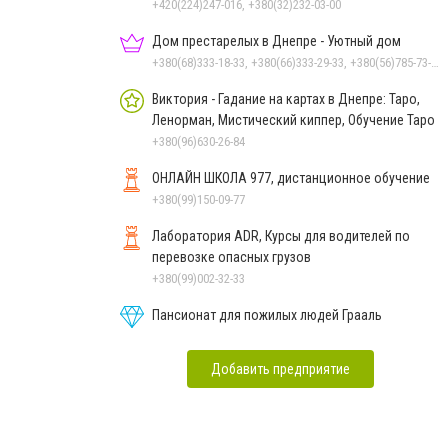
+420(224)247-016, +380(32)232-03-00
Дом престарелых в Днепре - Уютный дом
+380(68)333-18-33, +380(66)333-29-33, +380(56)785-73-95
Виктория - Гадание на картах в Днепре: Таро,
Ленорман, Мистический киппер, Обучение Таро
+380(96)630-26-84
ОНЛАЙН ШКОЛА 977, дистанционное обучение
+380(99)150-09-77
Лаборатория ADR, Курсы для водителей по
перевозке опасных грузов
+380(99)002-32-33
Пансионат для пожилых людей Грааль
Добавить предприятие