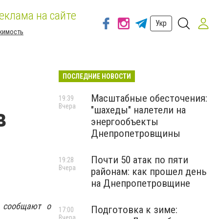
еклама на сайте
Укр
жимость
ПОСЛЕДНИЕ НОВОСТИ
Масштабные обесточения:
19:39
Вчера
"шахеды" налетели на
в
энергообъекты
Днепропетровщины
Почти 50 атак по пяти
19:28
Вчера
районам: как прошел день
на Днепропетровщине
и сообщают о
Подготовка к зиме:
17:00
Вчера