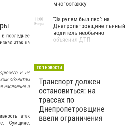
многоэтажку
"За рулем был пес": на
11:00
уры
Вчера
Днепропетровщине пьяный
водитель необычно
в в последнее
объяснил ДТП
сках атак на
ТОП НОВОСТИ
орючего и не
аким объектам
Транспорт должен
е население и
остановиться: на
трассах по
Днепропетровщине
ивность атак
ввели ограничения
е, Сумщине,