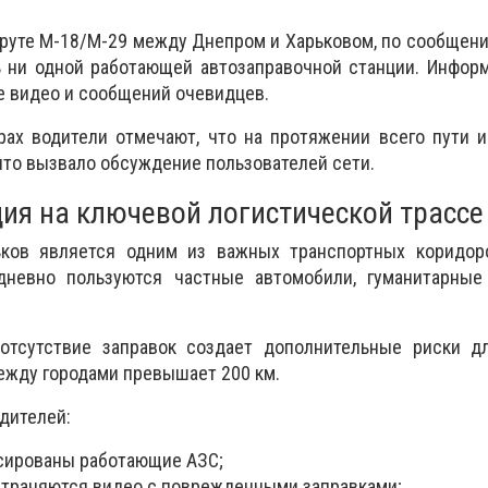
руте М-18/М-29 между Днепром и Харьковом, по сообщен
ь ни одной работающей автозаправочной станции. Инфор
е видео и сообщений очевидцев.
рах водители отмечают, что на протяжении всего пути 
что вызвало обсуждение пользователей сети.
ия на ключевой логистической трассе
ков является одним из важных транспортных коридор
дневно пользуются частные автомобили, гуманитарные
отсутствие заправок создает дополнительные риски дл
ежду городами превышает 200 км.
дителей:
ксированы работающие АЗС;
страняются видео с поврежденными заправками;