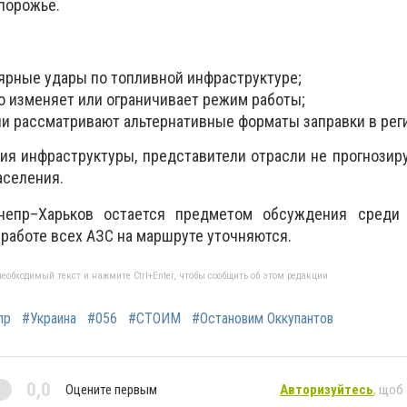
порожье.
ярные удары по топливной инфраструктуре;
о изменяет или ограничивает режим работы;
и рассматривают альтернативные форматы заправки в рег
ия инфраструктуры, представители отрасли не прогнози
аселения.
непр–Харьков остается предметом обсуждения среди 
работе всех АЗС на маршруте уточняются.
еобходимый текст и нажмите Ctrl+Enter, чтобы сообщить об этом редакции
пр
#Украина
#056
#СТОИМ
#Остановим Оккупантов
0,0
Оцените первым
Авторизуйтесь
, щоб