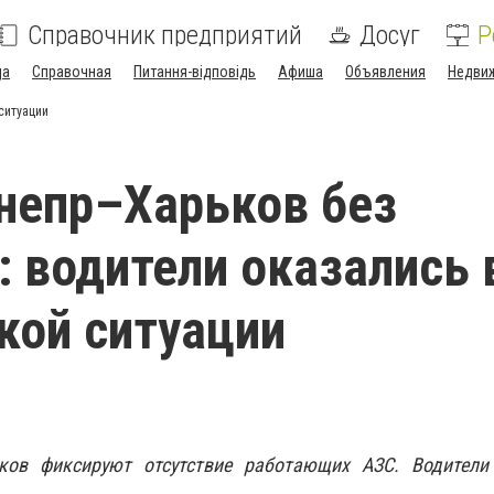
Справочник предприятий
Досуг
Р
да
Справочная
Питання-відповідь
Афиша
Объявления
Недви
ситуации
непр–Харьков без
: водители оказались 
кой ситуации
ков фиксируют отсутствие работающих АЗС. Водител