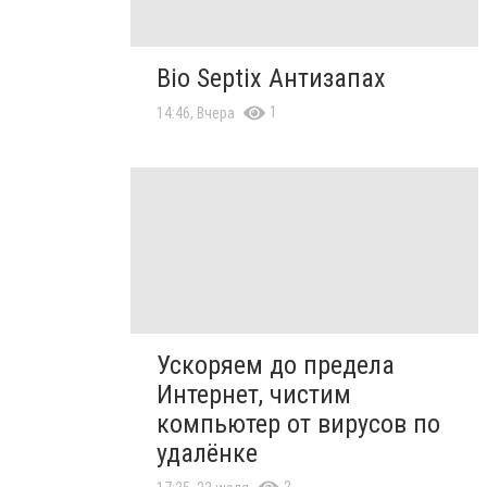
Bio Septix Антизапах
1
14:46, Вчера
Ускоряем до предела
Интернет, чистим
компьютер от вирусов по
удалёнке
2