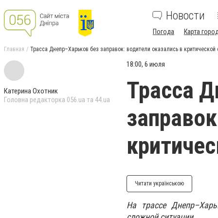
Новости
Погода
Карта горо
Главная
Трасса Днепр–Харьков без заправок: водители оказались в критической 
18:00, 6 июля
Трасса Д
Катерина Охотник
Головна редакторка 056.ua та 44.ua
заправок
критичес
Читати українською
На трассе Днепр–Харь
сложной ситуации.