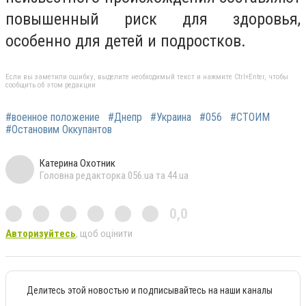
повышенный риск для здоровья,
особенно для детей и подростков.
Если вы заметили ошибку, выделите необходимый текст и нажмите Ctrl+Enter, чтобы
сообщить об этом редакции
#военное положение
#Днепр
#Украина
#056
#СТОИМ
#Остановим Оккупантов
Катерина Охотник
Головна редакторка 056.ua та 44.ua
0,0
Авторизуйтесь
, щоб оцінити
Делитесь этой новостью и подписывайтесь на наши каналы