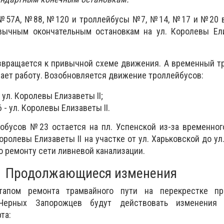
 №57А, №88, №120 и троллейбусы №7, №14, №17 и №20 
ычным окончательным остановкам на ул. Королевы Елиз
звращается к привычной схеме движения. А временный т
ет работу. Возобновляется движение троллейбусов:
 ул. Королевы Елизаветы II;
 - ул. Королевы Елизаветы II.
тобусов №23 остается на пл. Успенской из-за временно
оролевы Елизаветы II на участке от ул. Харьковской до ул
о ремонту сети ливневой канализации.
Продолжающиеся изменения
апом ремонта трамвайного пути на перекрестке про
Черных Запорожцев будут действовать изменения
та: