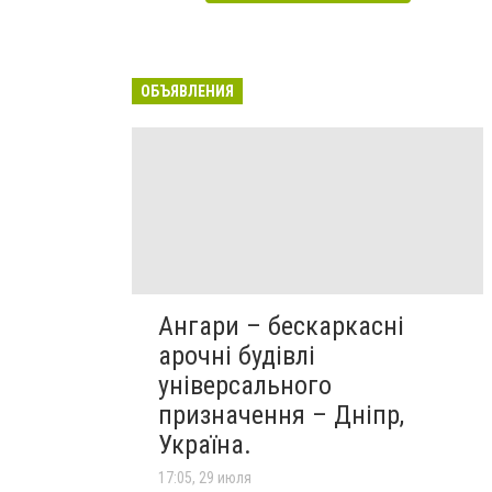
ОБЪЯВЛЕНИЯ
Ангари – бескаркасні
арочні будівлі
універсального
призначення – Дніпр,
Україна.
17:05, 29 июля