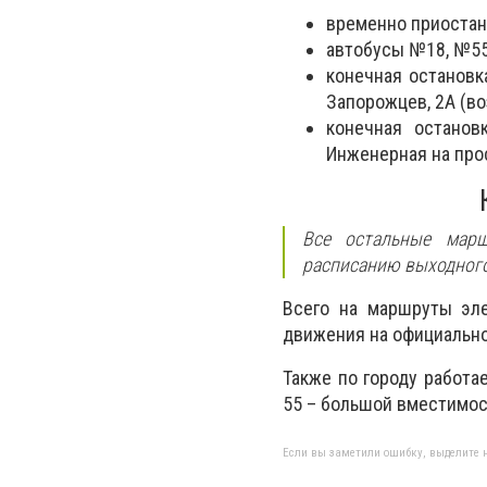
временно приостан
автобусы №18, №55
конечная остановк
Запорожцев, 2А (во
конечная останов
Инженерная на прос
Все остальные мар
расписанию выходного
Всего на маршруты эле
движения на официальн
Также по городу работа
55 – большой вместимос
Если вы заметили ошибку, выделите н