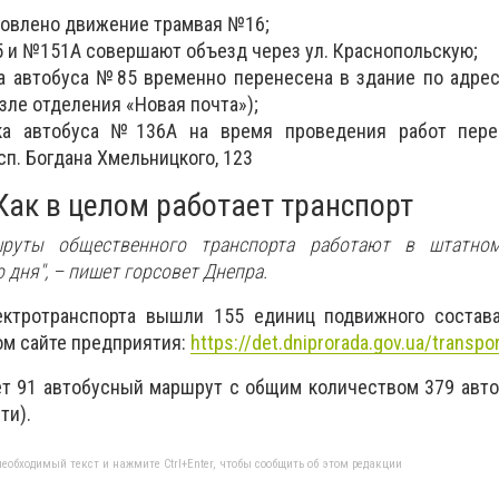
овлено движение трамвая №16;
 и №151А совершают объезд через ул. Краснопольскую;
а автобуса №85 временно перенесена в здание по адрес
зле отделения «Новая почта»);
ка автобуса №136А на время проведения работ пере
п. Богдана Хмельницкого, 123
Как в целом работает транспорт
шруты общественного транспорта работают в штатно
 дня",
– пишет горсовет Днепра.
ктротранспорта вышли 155 единиц подвижного состава
ом сайте предприятия:
https://det.dniprorada.gov.ua/transpo
ет 91 автобусный маршрут с общим количеством 379 авто
ти).
еобходимый текст и нажмите Ctrl+Enter, чтобы сообщить об этом редакции