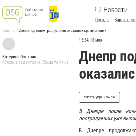
Новости
Погода
Карта горо
Главная
Днепр под огнем: разрушения оказались критическими
15:54, 18 мая
Днепр по
Катерина Охотник
Головна редакторка 056.ua та 44.ua
оказалис
Читати українською
В Днепре после ночн
пострадавших уже выпи
В Днепре продолжают