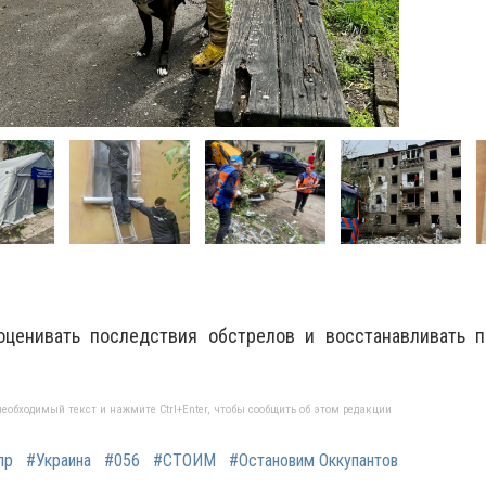
оценивать последствия обстрелов и восстанавливать 
еобходимый текст и нажмите Ctrl+Enter, чтобы сообщить об этом редакции
пр
#Украина
#056
#СТОИМ
#Остановим Оккупантов