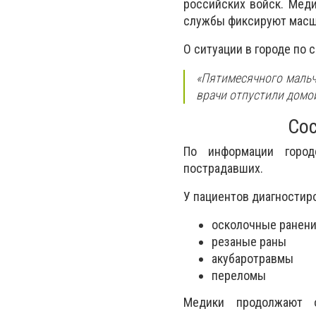
российских войск. Мед
службы фиксируют масш
О ситуации в городе по 
«Пятимесячного мальч
врачи отпустили домой
Сос
По информации город
пострадавших.
У пациентов диагностир
осколочные ранен
резаные раны
акубаротравмы
переломы
Медики продолжают о