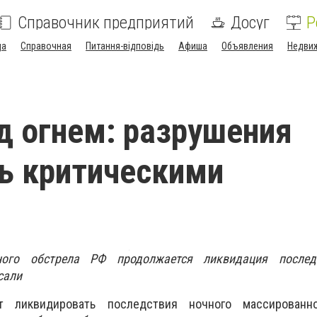
Справочник предприятий
Досуг
Р
да
Справочная
Питання-відповідь
Афиша
Объявления
Недви
д огнем: разрушения
ь критическими
ого обстрела РФ продолжается ликвидация последс
сали
 ликвидировать последствия ночного массированно