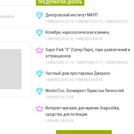
ПРЕДПРИЯТИЯ ДНЕПРА
Днепровский институт МАУП
 оцінити
+380(56)375-72-19, +380(56)722-22-33, +380(56)375-72-13, +380(56)375-72-12
Колибри, наркологическая клиника
+380(96)224-03-03, +380(50)224-03-03
Super Park "V" (Супер Парк), парк развлечений и
аттракционов
+380(67)522-51-15, +380(67)560-75-77, +380(67)445-22-22, +380(67)720-07-57
Частный дом престарелых Джерело
+380(93)120-81-30, +380(93)355-03-03
MasterZoo, Зоомаркет Пушистых Личностей
+380(95)124-75-58
Интернет-магазин для мужчин Viagrushka,
средства для потенции
+380(98)159-52-39