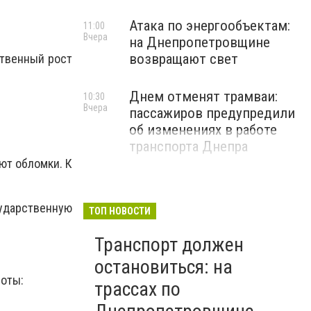
Атака по энергообъектам:
11:00
Вчера
на Днепропетровщине
возвращают свет
ственный рост
Днем отменят трамваи:
10:30
Вчера
пассажиров предупредили
об изменениях в работе
транспорта Днепра
ют обломки. К
сударственную
ТОП НОВОСТИ
Транспорт должен
ы
остановиться: на
боты:
трассах по