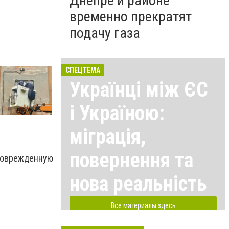
Днепре и районе
временно прекратят
подачу газа
СПЕЦТЕМА
Українці між ЄС
і Україною:
міграція,
повернення та
поврежденную
нова реальність
Все материалы здесь