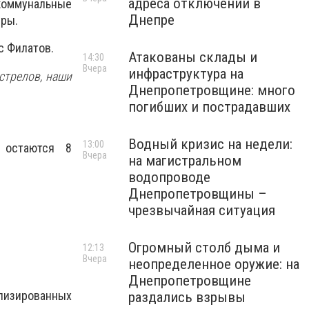
адреса отключений в
коммунальные
Днепре
ры.
с Филатов.
Атакованы склады и
14:30
Вчера
инфраструктура на
стрелов, наши
Днепропетровщине: много
погибших и пострадавших
Водный кризис на недели:
13:00
 остаются 8
Вчера
на магистральном
водопроводе
Днепропетровщины –
чрезвычайная ситуация
Огромный столб дыма и
12:13
Вчера
неопределенное оружие: на
Днепропетровщине
изированных
раздались взрывы