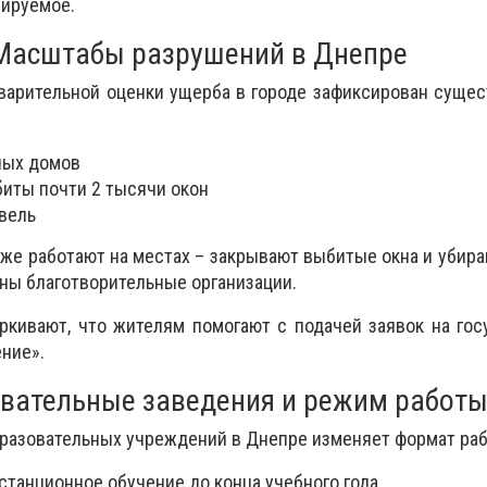
лируемое.
Масштабы разрушений в Днепре
варительной оценки ущерба в городе зафиксирован суще
лых домов
биты почти 2 тысячи окон
вель
е работают на местах – закрывают выбитые окна и убира
ны благотворительные организации.
ркивают, что жителям помогают с подачей заявок на го
ние».
вательные заведения и режим работ
бразовательных учреждений в Днепре изменяет формат ра
станционное обучение до конца учебного года