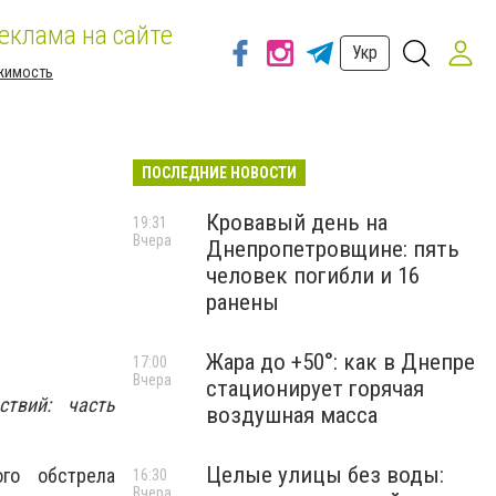
еклама на сайте
Укр
жимость
ПОСЛЕДНИЕ НОВОСТИ
Кровавый день на
19:31
Вчера
Днепропетровщине: пять
человек погибли и 16
ранены
Жара до +50°: как в Днепре
17:00
Вчера
стационирует горячая
твий: часть
воздушная масса
Целые улицы без воды:
го обстрела
16:30
Вчера