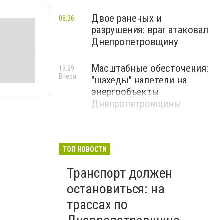
Двое раненых и
08:36
разрушения: враг атаковал
Днепропетровщину
Масштабные обесточения:
19:39
Вчера
"шахеды" налетели на
энергообъекты
Днепропетровщины
ТОП НОВОСТИ
Транспорт должен
остановиться: на
трассах по