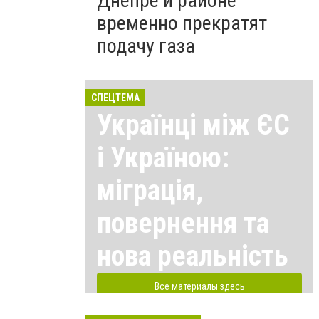
Днепре и районе
временно прекратят
подачу газа
СПЕЦТЕМА
Українці між ЄС
і Україною:
міграція,
повернення та
нова реальність
Все материалы здесь