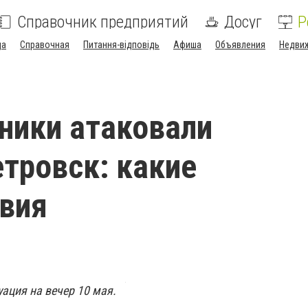
Справочник предприятий
Досуг
Р
да
Справочная
Питання-відповідь
Афиша
Объявления
Недви
ники атаковали
тровск: какие
вия
ация на вечер 10 мая.