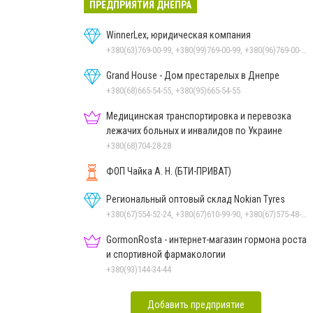
ПРЕДПРИЯТИЯ ДНЕПРА
WinnerLex, юридическая компания
+380(63)769-00-99, +380(99)769-00-99, +380(96)769-00-99, +380(56)769-00-99
Grand House - Дом престарелых в Днепре
+380(68)665-54-55, +380(95)665-54-55
Медицинская транспортировка и перевозка
лежачих больных и инвалидов по Украине
+380(68)704-28-28
ФОП Чайка А. Н. (БТИ-ПРИВАТ)
Региональный оптовый склад Nokian Tyres
+380(67)554-52-24, +380(67)610-99-90, +380(67)575-48-22
GormonRosta - интернет-магазин гормона роста
и спортивной фармакологии
+380(93)144-34-44
Добавить предприятие