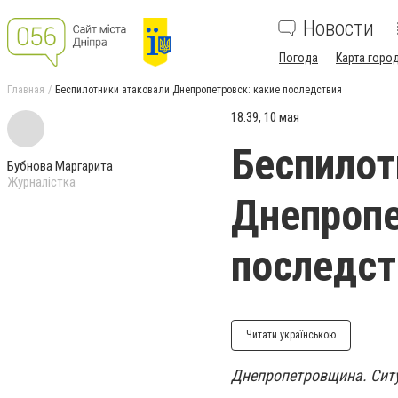
Новости
Погода
Карта горо
Главная
Беспилотники атаковали Днепропетровск: какие последствия
18:39, 10 мая
Беспилот
Бубнова Маргарита
Журналістка
Днепропе
последст
Читати українською
Днепропетровщина. Ситу