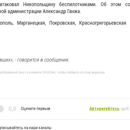
атаковал Никопольщину беспилотниками. Об этом со
ой администрации Александр Ганжа.
поль, Марганецкая, Покровская, Красногригорьевская
ших», - говорится в сообщении.
еобходимый текст и нажмите Ctrl+Enter, чтобы сообщить об этом редакции
0,0
Оцените первым
Авторизуйтесь
, щоб
дписывайтесь на наши каналы