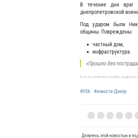
В течение дня враг 
днепропетровской военн
Под ударом были Нико
общины. Повреждены:
частный дом,
инфраструктура.
«Прошло без пострадав
Если вы заметили ошибку, выделите н
#056
#новости Днепр
Делитесь этой новостью и по