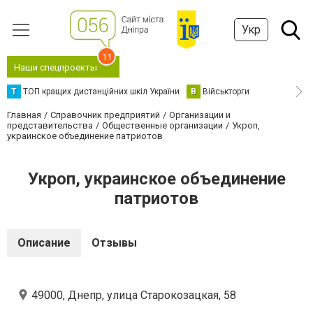
Укр
11
Наши спецпроекты
Т
ТОП кращих дистанційних шкіл України
В
Військторги
Главная
Справочник предприятий
Организации и
представительства
Общественные организации
Укроп,
украинское объединение патриотов
Укроп, украинское объединение
патриотов
Описание
Отзывы
49000, Днепр, улица Старокозацкая, 58