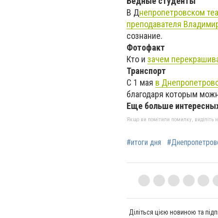
Бедные студенты
В Д
непропетровском те
преподавателя Владимир
сознание.
Фотофакт
Кто и
зачем перекрашив
Транспорт
С 1 мая
в Днепропетров
благодаря которым можно
Еще больше интересных
Якщо ви помітили помилку, виділіть нео
#итоги дня
#Днепропетров
Діліться цією новиною та підп