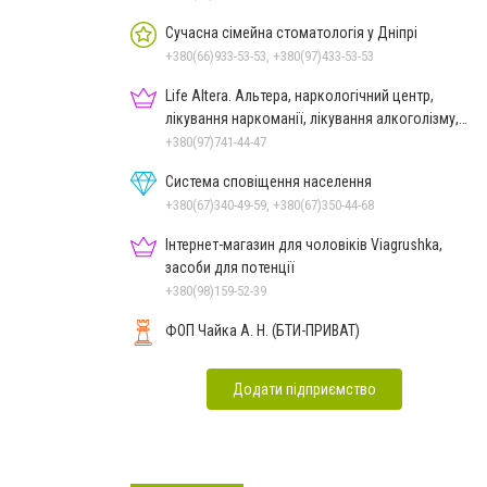
Сучасна сімейна стоматологія у Дніпрі
+380(66)933-53-53, +380(97)433-53-53
Life Altera. Альтера, наркологічний центр,
лікування наркоманії, лікування алкоголізму,
зняття ломки
+380(97)741-44-47
Система сповіщення населення
+380(67)340-49-59, +380(67)350-44-68
Інтернет-магазин для чоловіків Viagrushka,
засоби для потенції
+380(98)159-52-39
ФОП Чайка А. Н. (БТИ-ПРИВАТ)
Додати підприємство