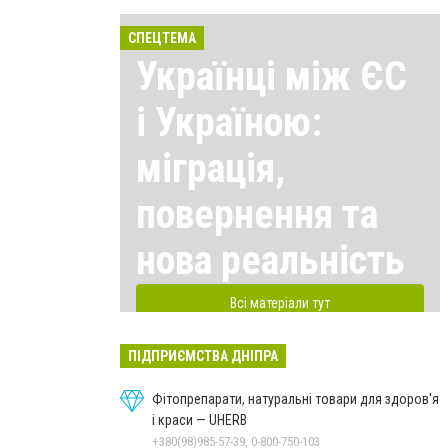
СПЕЦТЕМА
Українці між ЄС
і Україною:
міграція,
повернення та
нова реальність
Всі матеріали тут
ПІДПРИЄМСТВА ДНІПРА
Фітопрепарати, натуральні товари для здоров'я
і краси — UHERB
+380(98)985-57-39, 0-800-750-103