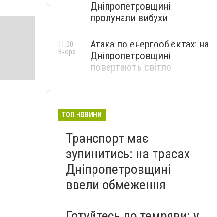
Дніпропетровщині
пролунали вибухи
Атака по енергооб'єктах: на
11:00
Вчора
Дніпропетровщині
повертають світло
ТОП НОВИНИ
Транспорт має
зупинитись: на трасах
Дніпропетровщині
ввели обмеження
Готуйтесь до темряви: у