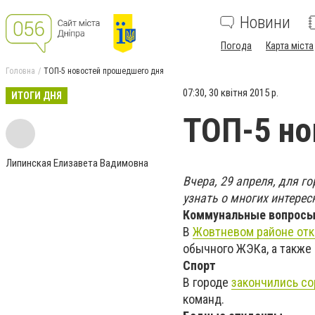
Новини
Погода
Карта міста
Головна
ТОП-5 новостей прошедшего дня
07:30, 30 квітня 2015 р.
ИТОГИ ДНЯ
ТОП-5 но
Липинская Елизавета Вадимовна
Вчера, 29 апреля, для 
узнать о многих интерес
Коммунальные вопрос
В
Жовтневом районе отк
обычного ЖЭКа, а также
Спорт
В городе
закончились со
команд.