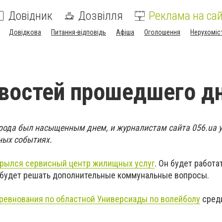
Довідник
Дозвілля
Реклама на сай
Довідкова
Питання-відповідь
Афіша
Оголошення
Нерухоміс
востей прошедшего д
города был насыщенным днем, и журналистам сайта 056.ua 
ных событиях.
ы
рылся сервисный центр жилищных услуг
. Он будет работа
 будет решать дополнительные коммунальные вопросы.
ревнования по областной Универсиады по волейболу
сред