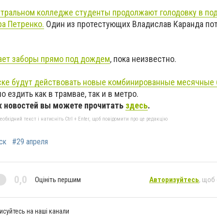
атральном колледже студенты продолжают голодовку в по
а Петренко.
Один из протестующих Владислав Каранда по
ает заборы прямо под дождем
, пока неизвестно.
ске будут действовать новые комбинированные месячные
 ездить как в трамвае, так и в метро.
 новостей вы можете прочитать
здесь
.
бхідний текст і натисніть Ctrl + Enter, щоб повідомити про це редакцію
ск
#29 апреля
0,0
Оцініть першим
Авторизуйтесь
, щоб
исуйтесь на наші канали