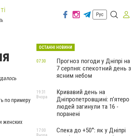
ті
Рус
ть
ОСТАННІ НОВИНИ
ня
Прогноз погоди у Дніпрі на
07:30
7 серпня: спекотний день з
ясним небом
удалось
Кривавий день на
19:31
Вчора
Дніпропетровщині: п’ятеро
ть по примеру
людей загинули та 16 -
поранені
и женских
Спека до +50°: як у Дніпрі
17:00
Вчора