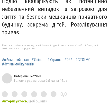
Подію кваліфікують як потенційно
небезпечний випадок із загрозою для
життя та безпеки мешканців приватного
будинку, зокрема дітей. Розслідування
триває.
Якщо ви помітили помилку, виділіть необхідний текст і натисніть Ctrl + Enter, щоб
повідомити про це редакцію
#військовий стан
#Дніпро
#Україна
#056
#СТОЇМО
#ЗупинимоОкупантів
Катерина Охотник
Головна редакторка 056.ua та 44.ua
0,0
Авторизуйтесь
, щоб оцінити