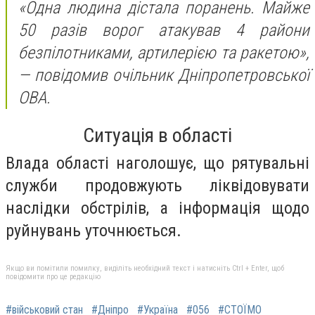
«Одна людина дістала поранень. Майже
50 разів ворог атакував 4 райони
безпілотниками, артилерією та ракетою»,
—
повідомив очільник Дніпропетровської
ОВА.
Ситуація в області
Влада області наголошує, що рятувальні
служби продовжують ліквідовувати
наслідки обстрілів, а інформація щодо
руйнувань уточнюється.
Якщо ви помітили помилку, виділіть необхідний текст і натисніть Ctrl + Enter, щоб
повідомити про це редакцію
#військовий стан
#Дніпро
#Україна
#056
#СТОЇМО