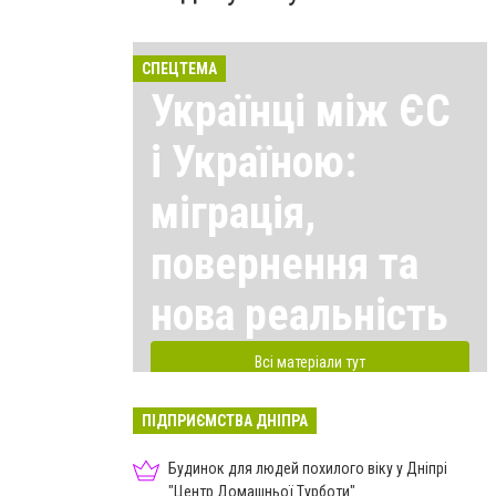
СПЕЦТЕМА
Українці між ЄС
і Україною:
міграція,
повернення та
нова реальність
Всі матеріали тут
ПІДПРИЄМСТВА ДНІПРА
Будинок для людей похилого віку у Дніпрі
"Центр Домашньої Турботи"