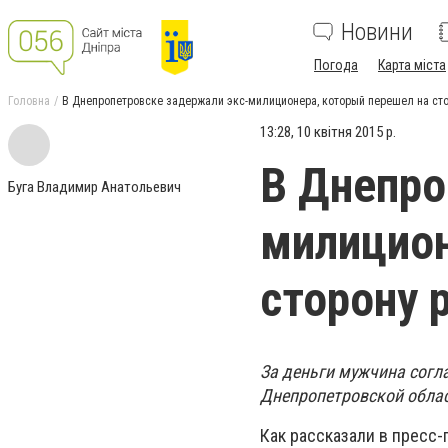
Новини
Погода
Карта міста
Головна
В Днепропетровске задержали экс-милиционера, который перешел на ст
13:28, 10 квітня 2015 р.
В Днепро
Буга Владимир Анатольевич
милицион
сторону 
За деньги мужчина согл
Днепропетровской облас
Как рассказали в пресс