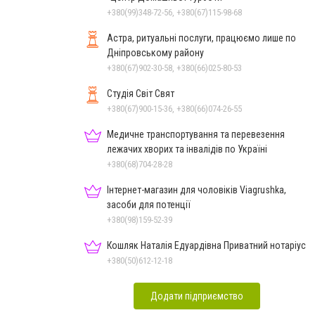
+380(99)348-72-56, +380(67)115-98-68
Астра, ритуальні послуги, працюємо лише по
Дніпровському району
+380(67)902-30-58, +380(66)025-80-53
Студія Світ Свят
+380(67)900-15-36, +380(66)074-26-55
Медичне транспортування та перевезення
лежачих хворих та інвалідів по Україні
+380(68)704-28-28
Інтернет-магазин для чоловіків Viagrushka,
засоби для потенції
+380(98)159-52-39
Кошляк Наталія Едуардівна Приватний нотаріус
+380(50)612-12-18
Додати підприємство