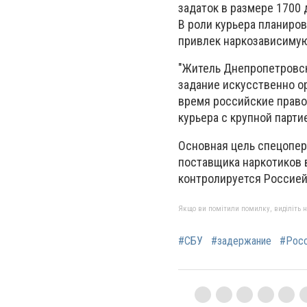
задаток в размере 1700
В роли курьера планиров
привлек наркозависимую
"Житель Днепропетровск
задание искусственно о
время российские право
курьера с крупной партие
Основная цель спецопер
поставщика наркотиков в
контролируется Россией
Якщо ви помітили помилку, виділіть нео
#СБУ
#задержание
#Рос