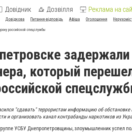
Довідник
Дозвілля
Реклама на сай
Довідкова
Питання-відповідь
Афіша
Оголошення
Нерухоміс
орону российской спецслужбы
петровске задержали 
ера, который перешел
российской спецслуж
асился "сдавать" террористам информацию об обстановке 
ти и организовать канал контрабанды наркотиков из Укр
-группе УСБУ Днепропетровщины, злоумышленник успел по