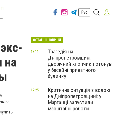
ті
Рус
ть
ОСТАННІ НОВИНИ
экс-
Трагедія на
13:11
Дніпропетровщині:
 на
дворічний хлопчик потонув
у басейні приватного
бы
будинку
Критична ситуація з водою
12:25
в
на Дніпропетровщині: у
аины.
Марганці запустили
масштабні роботи
лучить