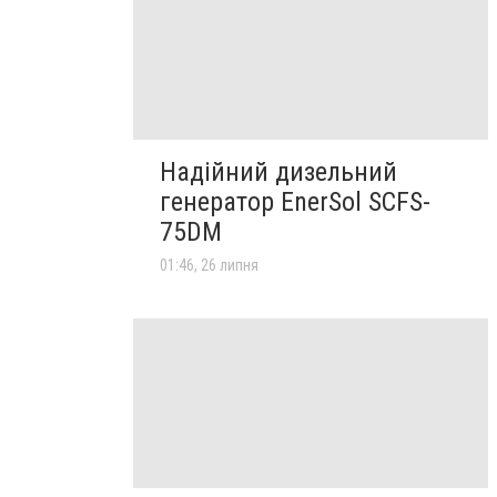
Надійний дизельний
генератор EnerSol SCFS-
75DM
01:46, 26 липня