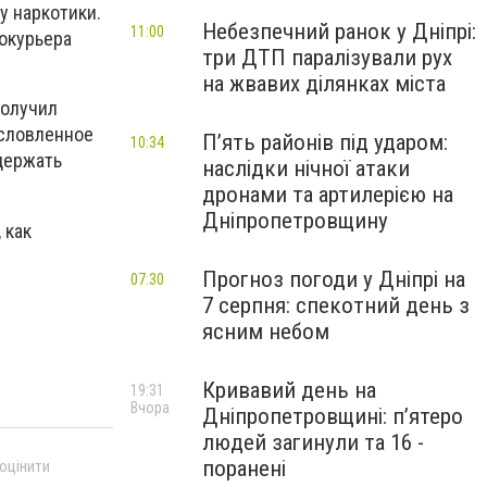
у наркотики.
Небезпечний ранок у Дніпрі:
11:00
кокурьера
три ДТП паралізували рух
на жвавих ділянках міста
получил
условленное
П’ять районів під ударом:
10:34
держать
наслідки нічної атаки
дронами та артилерією на
Дніпропетровщину
 как
Прогноз погоди у Дніпрі на
07:30
7 серпня: спекотний день з
ясним небом
Кривавий день на
19:31
Вчора
Дніпропетровщині: п’ятеро
людей загинули та 16 -
поранені
 оцінити