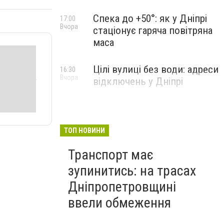
Спека до +50°: як у Дніпрі
17:00
Вчора
стаціонує гаряча повітряна
маса
Цілі вулиці без води: адреси
16:30
Вчора
відключень у Дніпрі
ТОП НОВИНИ
Транспорт має
зупинитись: на трасах
Дніпропетровщині
ввели обмеження