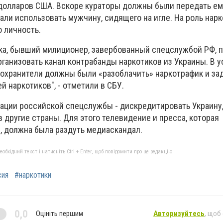
 долларов США. Вскоре кураторы должны были передать ем
али использовать мужчину, сидящего на игле. На роль нар
 личность.
а, бывший милиционер, завербованный спецслужбой РФ, 
рганизовать канал контрабанды наркотиков из Украины. В 
охранители должны были «разоблачить» наркотрафик и за
й наркотиков", - отметили в СБУ.
ации российской спецслужбы - дискредитировать Украину,
 другие страны. Для этого телевидение и пресса, которая
, должна была раздуть медиаскандал.
бхідний текст і натисніть Ctrl + Enter, щоб повідомити про це редакцію
сия
#наркотики
0,0
Оцініть першим
Авторизуйтесь
, щоб