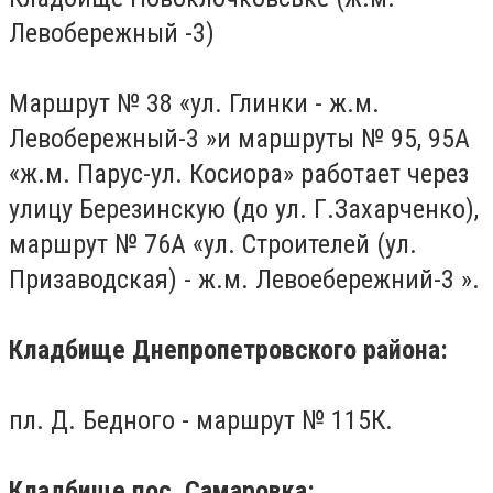
Левобережный -3)
Маршрут № 38 «ул.
Глинки - ж.м.
Левобережный-3 »и маршруты № 95, 95А
«ж.м.
Парус-ул.
Косиора» работает через
улицу
Березинскую (до ул. Г.Захарченко),
маршрут № 76А «ул.
Строителей (ул.
Призаводская) - ж.м.
Левоебережний-3 ».
Кладбище Днепропетровского района:
пл.
Д. Бедного - маршрут № 115К.
Кладбище пос.
Самаровка: