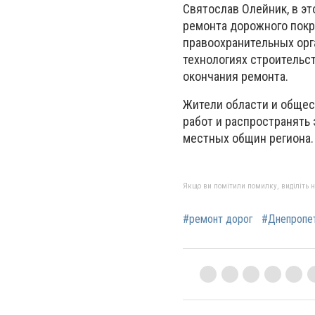
Святослав Олейник, в э
ремонта дорожного покр
правоохранительных орг
технологиях строительст
окончания ремонта.
Жители области и общес
работ и распространять
местных общин региона.
Якщо ви помітили помилку, виділіть нео
#ремонт дорог
#Днепропе