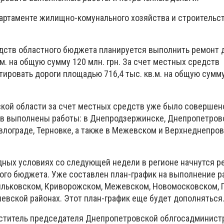
артаменте жилищно-комунального хозяйства и строительс
редств областного бюджета планируется выполнить ремонт 
 м. на общую сумму 120 млн. грн. За счет местных средств
ировать дороги площадью 716,4 тыс. кв.м. на общую сумму
кой области за счет местных средств уже было совершен
ов выполнены работы: в Днепродзержинске, Днепропетров
авлограде, Терновке, а также в Межевском и Верхнеднепро
дных условиях со следующей недели в регионе начнутся р
ного бюджета. Уже составлен план-график на выполнение р
льковском, Криворожском, Межевском, Новомосковском, 
евской районах. Этот план-график еще будет дополняться
еститель председателя Днепропетровской облгосадминист