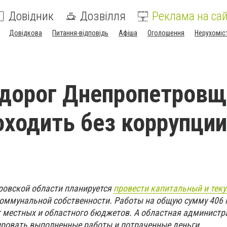
Довідник
Дозвілля
Реклама на сай
Довідкова
Питання-відповідь
Афіша
Оголошення
Нерухоміс
 дорог Днепропетров
оходить без коррупции»
тровской области планируется
провести капитальный и тек
оммунальной собственности. Работы на общую сумму 406 
т местных и областного бюджетов. А областная администр
ировать выполненные работы и потраченные деньги.