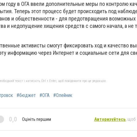
том году в ОГА ввели дополнительные меры по контролю ка
ытия. Теперь этот процесс будет происходить под наблюд
анов и общественности - для предотвращения возможных
ва и недопущение хищения средств с самого начала, а не 
твенные активисты смогут фиксировать ход и качество в
 эту информацию через Интернет и социальные сети для св
бхідний текст і натисніть Ctrl + Enter, щоб повідомити про це редакцію
тровск
#бюджет
#ОГА
#Олейник
0,0
Оцініть першим
Авторизуйтесь
, щоб