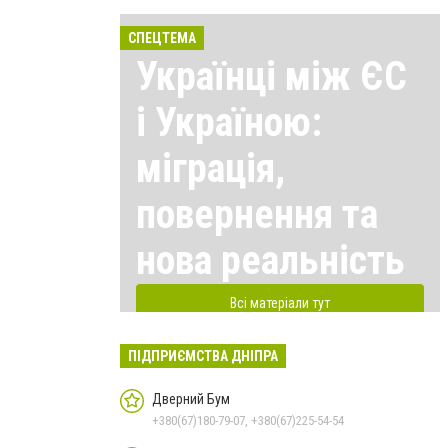
СПЕЦТЕМА
Українці між ЄС
і Україною:
міграція,
повернення та
нова реальність
Всі матеріали тут
ПІДПРИЄМСТВА ДНІПРА
Дверний Бум
+380(67)180-79-07, +380(67)225-54-54