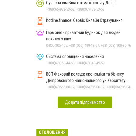
Сучасна сімейна стоматологія у Дніпрі
+380(66)933-53-53, +380(97)433-53-53
hotline.finance: Сервіс Онлайн Страхування
Гармонія - приватний будинок для людей
похилого віку
0-800-305-405, +38 (066) 499-13-67, +38 (068) 100-35-76
Система сповіщення населення
+380(67)350-44-68, +380(67)340-49-59
ВСП Фаховий коледж економіки та бізнесу
Дніпровського національного університету
імені Олеся Гончара
+380(67)565-80-17, +380(56)785-06-37, +380(56)785-04-97
Додати підприємство
ОГОЛОШЕННЯ