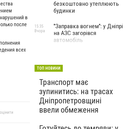
безкоштовно утеплюють
чества
будинки
ением
 нарушений в
только после
"Заправка вогнем": у Дніпрі
15:35
Вчора
на АЗС загорівся
автомобіль
ыполнения
едения всех
ТОП НОВИНИ
Транспорт має
зупинитись: на трасах
Дніпропетровщині
ввели обмеження
 оцінити
Готуйтесь до темряви: у