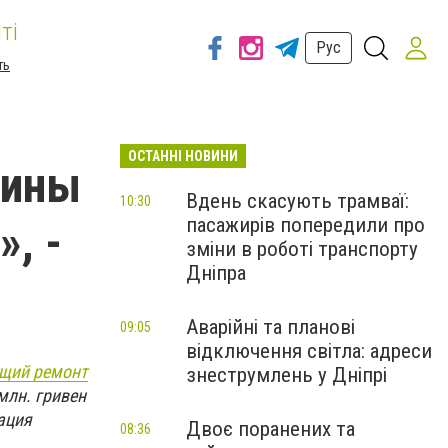
ті
Рус
ть
ОСТАННІ НОВИНИ
щины
Вдень скасують трамваї:
10:30
пасажирів попередили про
, -
зміни в роботі транспорту
Дніпра
Аварійні та планові
09:05
відключення світла: адреси
ущий ремонт
знеструмлень у Дніпрі
млн. гривен
ация
Двоє поранених та
08:36