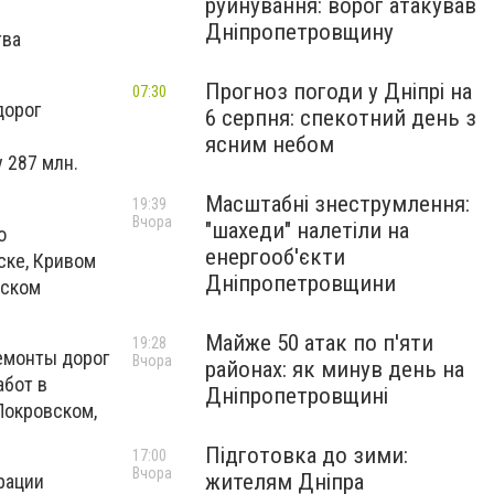
руйнування: ворог атакував
Дніпропетровщину
тва
Прогноз погоди у Дніпрі на
07:30
дорог
6 серпня: спекотний день з
ясним небом
 287 млн.
Масштабні знеструмлення:
19:39
Вчора
"шахеди" налетіли на
о
енергооб'єкти
ске, Кривом
Дніпропетровщини
вском
Майже 50 атак по п'яти
19:28
емонты дорог
Вчора
районах: як минув день на
абот в
Дніпропетровщині
Покровском,
.
Підготовка до зими:
17:00
Вчора
жителям Дніпра
рации