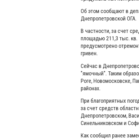
Об этом сообщают в деп
Днепропетровской ОГА.
В частности, за счет с
площадью 211,3 тыс. кв.
предусмотрено отремонт
гривен.
Сейчас в Днепропетровс
"ямочный". Таким образ
Роге, Новомосковске, П
районах.
При благоприятных пого
за счет средств област
Днепропетровском, Васи
Синельниковском и Софи
Как сообщил ранее зам