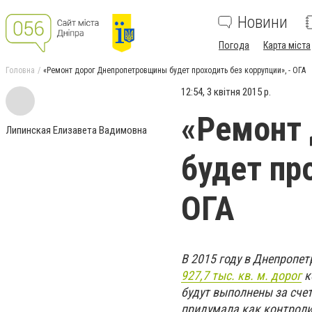
Новини
Погода
Карта міста
Головна
«Ремонт дорог Днепропетровщины будет проходить без коррупции», - ОГА
12:54, 3 квітня 2015 р.
«Ремонт
Липинская Елизавета Вадимовна
будет пр
ОГА
В 2015 году в Днепропе
927,7 тыс. кв. м. дорог
к
будут выполнены за сче
придумала как контрол