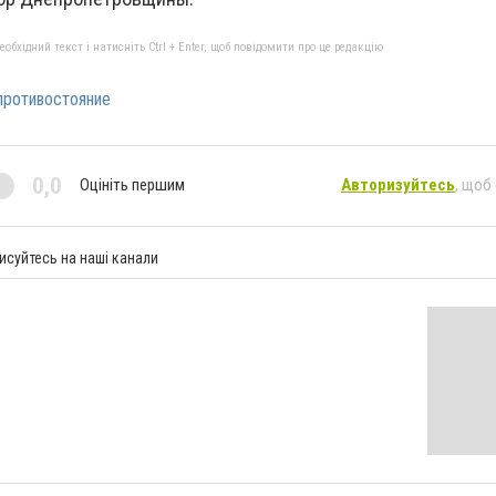
бхідний текст і натисніть Ctrl + Enter, щоб повідомити про це редакцію
противостояние
0,0
Оцініть першим
Авторизуйтесь
, щоб
исуйтесь на наші канали