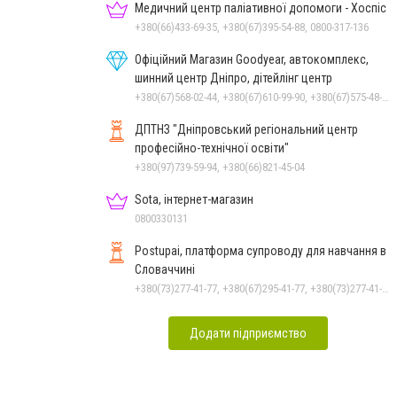
Медичний центр паліативної допомоги - Хоспіс
+380(66)433-69-35, +380(67)395-54-88, 0800-317-136
Офіційний Магазин Goodyear, автокомплекс,
шинний центр Дніпро, дітейлінг центр
+380(67)568-02-44, +380(67)610-99-90, +380(67)575-48-22
ДПТНЗ "Дніпровський регіональний центр
професійно-технічної освіти"
+380(97)739-59-94, +380(66)821-45-04
Sota, інтернет-магазин
0800330131
Postupai, платформа супроводу для навчання в
Словаччині
+380(73)277-41-77, +380(67)295-41-77, +380(73)277-41-77
Додати підприємство