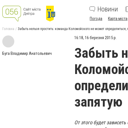
Новини
Погода
Карта міста
Головна
Забыть нельзя простить: команда Коломойского не может определиться, 
16:18, 16 березня 2015 р.
Забыть н
Буга Владимир Анатольевич
Коломойс
определи
запятую
От этого будет зависет