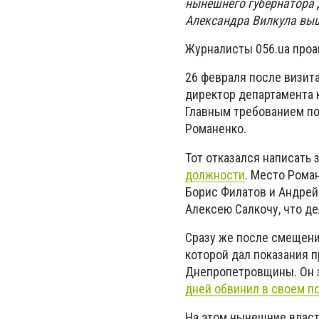
нынешнего губернатора 
Александра Вилкула выш
Журналисты 056.ua проа
26 февраля после визит
директор департамента 
Главным требованием по
Романенко.
Тот отказался написать 
должности
. Место Рома
Борис Филатов и Андрей
Алексею Салкочу, что де
Сразу же после смещения
которой дал показания 
Днепропетровщины. Он з
дней обвинил в своем п
На этом нынешние власти