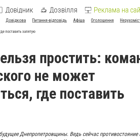
Довідник
Дозвілля
Реклама на сай
Довідкова
Питання-відповідь
Афіша
Оголошення
Нерухоміс
где поставить запятую
ельзя простить: кома
кого не может
ться, где поставить
ь будущее Днепропетровщины. Ведь сейчас противостояние