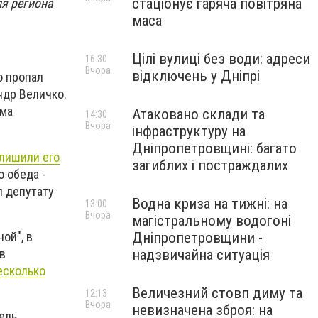
стаціонує гаряча повітряна
я региона
маса
Цілі вулиці без води: адреси
16:30
Вчора
відключень у Дніпрі
о пропал
ндр Величко.
има
Атаковано склади та
14:30
Вчора
інфраструктуру на
Дніпропетровщині: багато
 лишили его
загиблих і постраждалих
о обеда -
л депутату
Водна криза на тижні: на
13:00
Вчора
магістральному водогоні
ой", в
Дніпропетровщини -
в
надзвичайна ситуація
есколько
Величезний стовп диму та
12:13
Вчора
невизначена зброя: на
ель