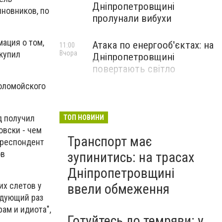
Дніпропетровщині
новников, по
пролунали вибухи
ация о том,
Атака по енергооб'єктах: на
11:00
Вчора
 купил
Дніпропетровщині
повертають світло
оломойского
д получил
ТОП НОВИНИ
овски - чем
Транспорт має
рреспондент
ов
зупинитись: на трасах
Дніпропетровщині
их слетов у
ввели обмеження
едующий раз
ам и идиота",
Готуйтесь до темряви: у