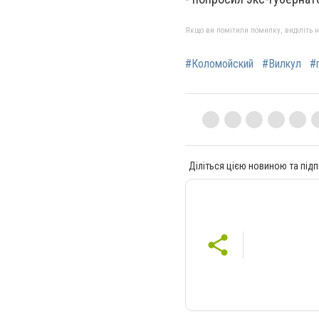
Якщо ви помітили помилку, виділіть нео
#Коломойский
#Вилкул
#
Діліться цією новиною та підп