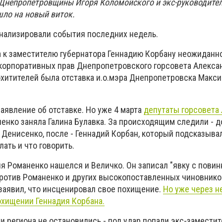
Днепропетровщины Игоря Коломойского и экс-руководител
ло на новый виток.
нализировали события последних недель.
а к заместителю губернатора Геннадию Корбану неожиданн
корпоративных прав Днепропетровского горсовета Алекса
хитителей была отставка и.о.мэра Днепропетровска Макс
заявление об отставке. Но уже 4 марта
депутаты горсовета
ненко заняла Галина Булавка. За происходящим следили - д
 Денисенко, после - Геннадий Корбан, который подсказыва
лать и что говорить.
 Романенко нашелся и Величко. Он записал "явку с повинн
против Романенко и других высокопоставленных чиновнико
аявил, что инсценировал свое похищение.
Но уже через н
охищении Геннадия Корбана.
 региона не остановились - под удар попали экс-заместит