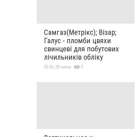
Самгаз(Метрікс); Візар;
Галус - пломби цвяхи
свинцеві для побутових
лічильників обліку
5
05:06, 28 липня