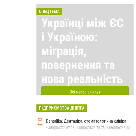
СПЕЦТЕМА
Українці між ЄС
і Україною:
міграція,
повернення та
нова реальність
Всі матеріали тут
ПІДПРИЄМСТВА ДНІПРА
Dentalika. Денталіка, стоматологічна клініка
+380(56)770-67-23, +380(67)876-75-75, +380(50)745-12-45, +380(73)730-17-17