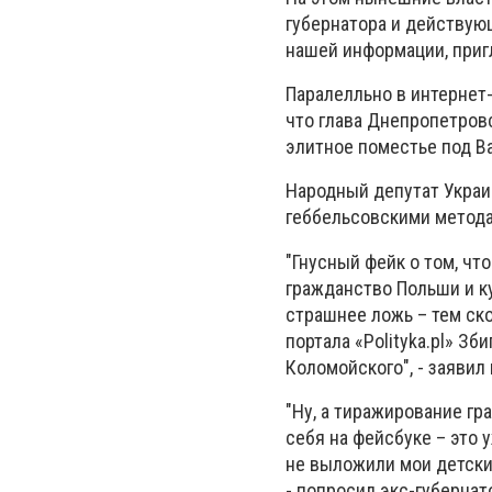
губернатора и действую
нашей информации, пригл
Паралелльно в интернет
что глава Днепропетровс
элитное поместье под В
Народный депутат Укра
геббельсовскими метод
"Гнусный фейк о том, ч
гражданство Польши и к
страшнее ложь – тем ск
портала «Polityka.pl» З
Коломойского", - заявил
"Ну, а тиражирование г
себя на фейсбуке – это
не выложили мои детские
- попросил экс-губерна