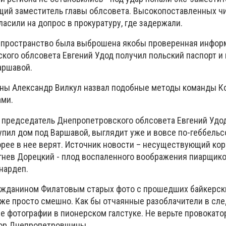
щий заместитель главы облсовета. Высокопоставленных чи
асили на допрос в прокуратуру, где задержали.
-пространство была выброшена якобы проверенная информ
кого облсовета Евгений Удод получил польский паспорт и
аршавой.
ины Александр Вилкул назвал подобные методы команды К
ами.
то председатель Днепропетровского облсовета Евгений Удо
упил дом под Варшавой, выглядит уже и вовсе по-геббельс
орее в нее верят. Источник новости – несуществующий ко
бигнев Дорецкий - плод воспаленного воображения пиарщик
 нардеп.
ражданином Филатовым старых фото с прошедших байкерск
 уже просто смешно. Как бы отчаянные разоблачители в сл
 фотографии в пионерском галстуке. Не верьте провокатор
тор Днепропетровщины.