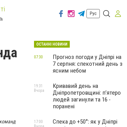
ті
Рус
ть
ОСТАННІ НОВИНИ
нда
Прогноз погоди у Дніпрі на
07:30
7 серпня: спекотний день з
ясним небом
Кривавий день на
19:31
Вчора
Дніпропетровщині: п’ятеро
людей загинули та 16 -
поранені
Спека до +50°: як у Дніпрі
 команд
17:00
Вчора