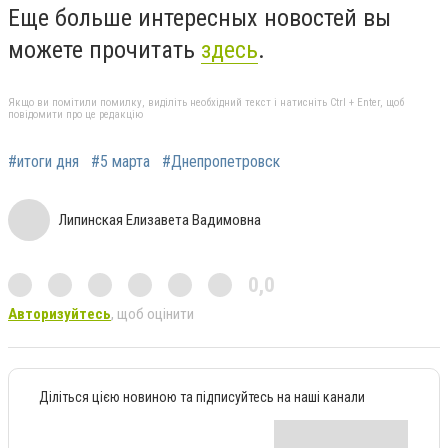
Еще больше интересных новостей вы
можете прочитать
здесь
.
Якщо ви помітили помилку, виділіть необхідний текст і натисніть Ctrl + Enter, щоб
повідомити про це редакцію
#итоги дня
#5 марта
#Днепропетровск
Липинская Елизавета Вадимовна
0,0
Авторизуйтесь
, щоб оцінити
Діліться цією новиною та підписуйтесь на наші канали