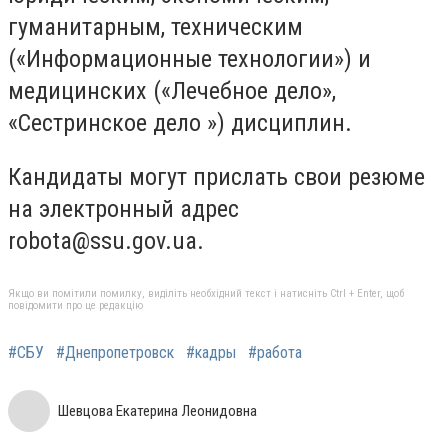
гуманитарным, техническим
(«Информационные технологии») и
медицинских («Лечебное дело»,
«Сестринское дело ») дисциплин.
Кандидаты могут прислать свои резюме
на электронный адрес
robota@ssu.gov.ua
.
Якщо ви помітили помилку, виділіть необхідний текст і натисніть Ctrl + Enter, щоб
повідомити про це редакцію
#СБУ
#Днепропетровск
#кадры
#работа
Шевцова Екатерина Леонидовна