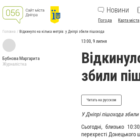
Новини
Погода
Карта міста
Головна
Відкинуло на кілька метрів: у Дніпрі збили пішохода
13:00, 9 липня
Відкинуло
Бубнова Маргарита
Журналістка
збили пі
Читать на русском
У Дніпрі пішохода збили 
Сьогодні, близько 10:3
перехресті Донецького 