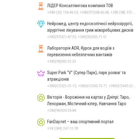
ЛІДЕР Консалтингова компанія ТОВ
+380 (50) 154-46-24, +380(97)208-40-08, +380 (98) 572-24-00, +380 (56) 373-40-02
Нейромед, центр ендоскопічної нейрохірургії,
хірургічне лікування гриж міжхребцевих дисків
+380(97)421-87-35, +380(95)505-71-51
Лабораторія ADR, Курси для водіїв з
перевезення небезпечних вантажів
+380(99)002-32-33
Super Park “V” (Супер Парк), парк розваг та
атракціонів
+380(67)522-51-15, +380(67)560-75-77, +380(67)445-22-22, +380(67)720-07-57
Вікторія - Ворожіння на картах у Дніпрі: Таро,
Ленорман, Містичний кіпер, Навчання Таро
+380(96)630-26-84
FanDay.net – ваш спортивний портал
+38 (044) 247-12-78