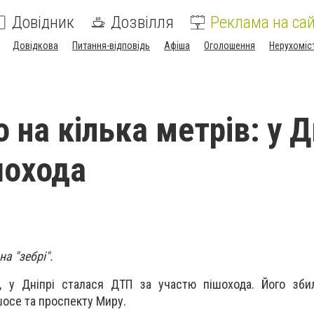
Довідник
Дозвілля
Реклама на сай
Довідкова
Питання-відповідь
Афіша
Оголошення
Нерухоміс
 на кілька метрів: у Д
шохода
на "зебрі".
0, у Дніпрі сталася ДТП за участю пішохода. Його зби
шосе та проспекту Миру.