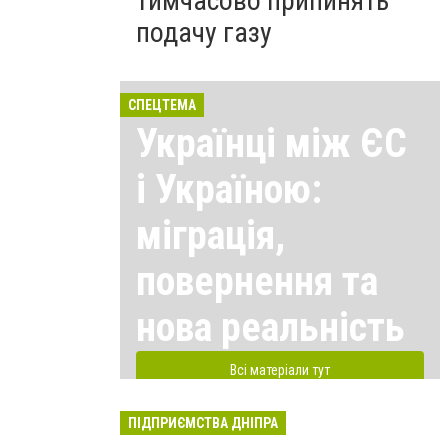
тимчасово припинять
подачу газу
СПЕЦТЕМА
Українці між ЄС
і Україною:
міграція,
повернення та
нова реальність
Всі матеріали тут
ПІДПРИЄМСТВА ДНІПРА