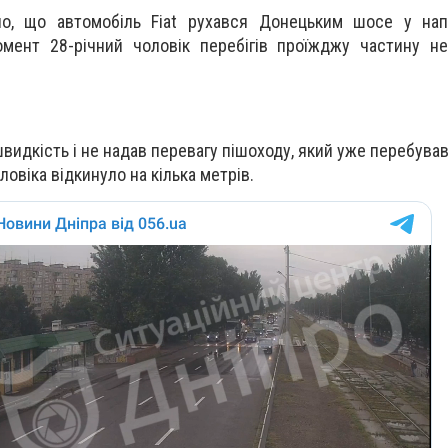
о, що автомобіль Fiat рухався Донецьким шосе у нап
омент 28-річний чоловік перебігів проїжджу частину н
видкість і не надав перевагу пішоходу, який уже перебував 
ловіка відкинуло на кілька метрів.