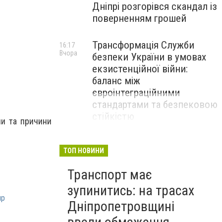
Дніпрі розгорівся скандал із
поверненням грошей
Трансформація Служби
16:17
Вчора
безпеки України в умовах
екзистенційної війни:
баланс між
євроінтеграційними
стандартами та безпековою
стійкістю
ни та причини
ТОП НОВИНИ
Транспорт має
зупинитись: на трасах
пр
Дніпропетровщині