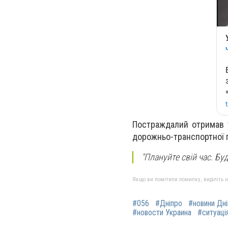
Постраждалий отримав т
дорожньо-транспортної 
"Плануйте свій час. Бу
Якщо ви помітили помилку, виділіть нео
#056
#Дніпро
#новини Дн
#новости Украина
#ситуація