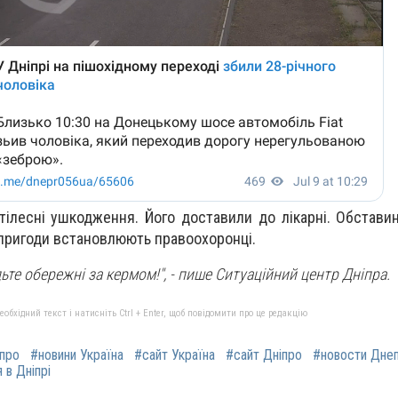
ілесні ушкодження. Його доставили до лікарні. Обстави
пригоди встановлюють правоохоронці.
дьте обережні за кермом!",
- пише Ситуаційний центр Дніпра.
бхідний текст і натисніть Ctrl + Enter, щоб повідомити про це редакцію
іпро
#новини Україна
#сайт Україна
#сайт Дніпро
#новости Дне
 в Дніпрі