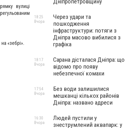
Дніпропетровщину
рямку вулиці
ерегульованим
Через удари та
18:25
Вчора
пошкодження
інфраструктури: потяги з
Дніпра масово вибилися з
на «зебрі».
графіка
Сарана дісталася Дніпра: що
18:17
Вчора
відомо про появу
небезпечної комахи
Без води залишилися
17:54
Вчора
мешканці кількох районів
Дніпра: названо адреси
Людей пустили у
16:30
Вчора
знеструмлений аквапарк: у