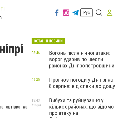
ті
Рус
ть
ОСТАННІ НОВИНИ
ніпрі
Вогонь після нічної атаки:
08:46
ворог ударив по шести
районах Дніпропетровщини
Прогноз погоди у Дніпрі на
07:30
8 серпня: від спеки до дощу
Вибухи та руйнування у
18:43
Вчора
кількох районах: що відомо
ла автівка на
про атаку на