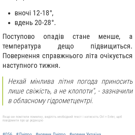
вночі 12-18°,
вдень 20-28°.
Поступово опадів стане менше, а
температура дещо підвищиться.
Повернення справжнього літа очікується
наступного тижня.
Нехай мінлива літня погода приносить
лише свіжість, а не клопоти",
- зазначили
в обласному гідрометцентрі.
Якщо ви помітили помилку, виділіть необхідний текст і натисніть Ctrl + Enter, щоб
повідомити про це редакцію
#056
#Дніпро
#новини Дніпро
#новини Україна