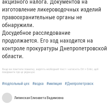
акцизного налога. Документов на
изготовление ликероводочных изделий
правоохранительные органы не
обнаружили.
Досудебное расследование
продолжается. Его ход находится на
контроле прокуратуры Днепропетровской
области.
Якщо ви помітили помилку, виділіть необхідний текст і натисніть Ctrl + Enter, щоб
повідомити про це редакцію
#подпольный цех
#водка
#милиция
#Днепропетровск
Липинская Елизавета Вадимовна