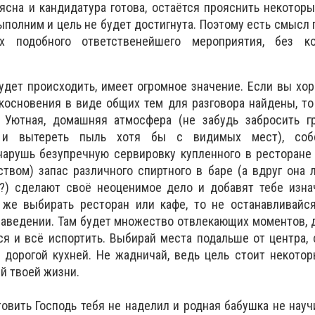
 ясна и кандидатура готова, остаётся прояснить некоторы
ыполним и цель не будет достигнута. Поэтому есть смысл 
ах подобного ответственейшего мероприятия, без к
будет происходить, имеет огромное значение. Если вы хо
основения в виде общих тем для разговора найдены, то
 Уютная, домашняя атмосфера (не забудь забросить г
и вытереть пыль хотя бы с видимых мест), собс
нарушь безупречную сервировку купленного в ресторане
твом) запас различного спиртного в баре (а вдруг она
?) сделают своё неоценимое дело и добавят тебе изна
 же выбирать ресторан или кафе, то не останавливайс
аведении. Там будет множество отвлекающих моментов, 
ся и всё испортить. Выбирай места подальше от центра, 
 дорогой кухней. Не жадничай, ведь цель стоит некото
й твоей жизни.
товить Господь тебя не наделил и родная бабушка не науч