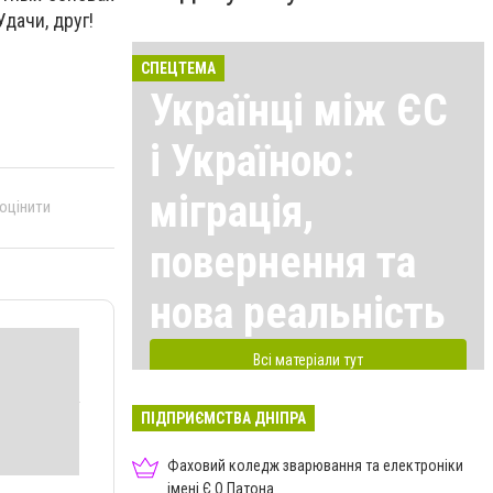
дачи, друг!
СПЕЦТЕМА
Українці між ЄС
і Україною:
міграція,
 оцінити
повернення та
нова реальність
Всі матеріали тут
ПІДПРИЄМСТВА ДНІПРА
Фаховий коледж зварювання та електроніки
імені Є.О.Патона