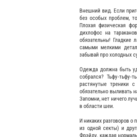
Внешний вид. Если приг
без особых проблем, то
Плохая физическая фор
дихлофос на тараканов
обязательны! Гладкие 
самыми мелкими детал
забывай про холодных с
Одежда должна быть уд
собрался? Тьфу-тьфу-т
растянутые треники с
обязательно выливать н
Запомни, нет ничего луч
в области шеи.
И никаких разговоров о 
из одной секты) и друг
Фрэйду, каждая нормаль