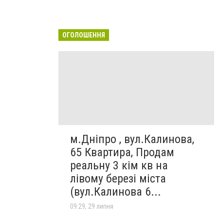
ОГОЛОШЕННЯ
м.Дніпро , вул.Калинова,
65 Квартира, Продам
реальну 3 кім кв на
лівому березі міста
(вул.Калинова 6...
09:29, 29 липня