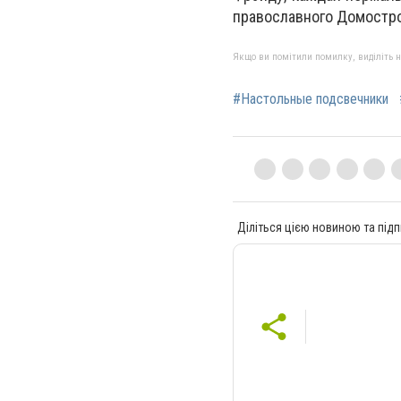
православного Домостроя
Якщо ви помітили помилку, виділіть нео
#Настольные подсвечники
Діліться цією новиною та підп