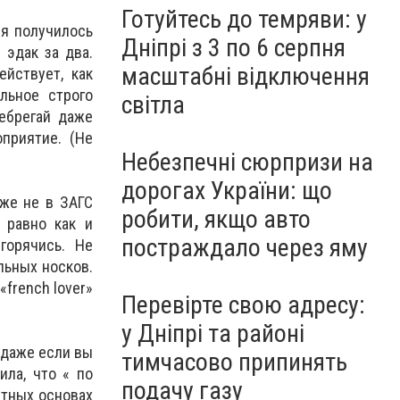
Готуйтесь до темряви: у
я получилось
Дніпрі з 3 по 6 серпня
 эдак за два.
масштабні відключення
йствует, как
льное строго
світла
ебрегай даже
приятие. (Не
Небезпечні сюрпризи на
дорогах України: що
 же не в ЗАГС
робити, якщо авто
 равно как и
постраждало через яму
горячись. Не
льных носков.
french lover»
Перевірте свою адресу:
у Дніпрі та районі
 (даже если вы
тимчасово припинять
ила, что « по
подачу газу
итных основах