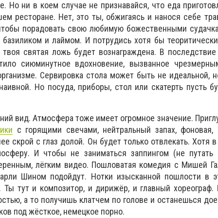
е. Но ни в коем случае не признавайся, что еда приготов
м ресторане. Нет, это ты, обжигаясь и нанося себе тра
 чтобы порадовать свою любимую божественными судачка
базиликом и лаймом. И потрудись хотя бы теоритически
, твоя святая ложь будет вознаграждена. В последстви
сетило сиюминутное вдохновение, вызванное чрезмерн
организме. Сервировка стола может быть не идеальной, 
наивной. Но посуда, приборы, стол или скатерть пусть б
ний вид. Атмосфера тоже имеет огромное значение. Приг
ики
с горящими свечами, нейтральный запах, фоновая, 
ее скрой с глаз долой. Он будет только отвлекать. Хотя в
осферу. И чтобы не заниматься заппингом (не путать с
веренным, лёгким видео. Пошловатая комедия с Мишей Г
арли Шином подойдут. Нотки изысканной пошлости в э
Ты тут и композитор, и дирижёр, и главный хореограф.
стью, а то получишь клатчем по голове и останешься до
ов под жёсткое, немецкое порно.