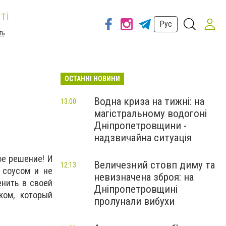
ті
Рус
ть
ОСТАННІ НОВИНИ
Водна криза на тижні: на
13:00
магістральному водогоні
Дніпропетровщини -
надзвичайна ситуація
ое решение! И
Величезний стовп диму та
12:13
 соусом и не
невизначена зброя: на
енить в своей
Дніпропетровщині
ком, который
пролунали вибухи