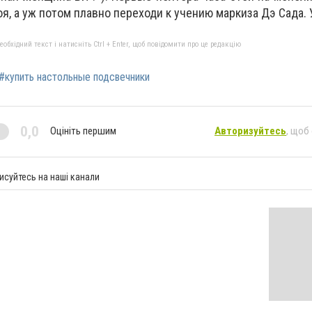
, а уж потом плавно переходи к учению маркиза Дэ Сада. У
бхідний текст і натисніть Ctrl + Enter, щоб повідомити про це редакцію
#купить настольные подсвечники
0,0
Оцініть першим
Авторизуйтесь
, щоб
исуйтесь на наші канали