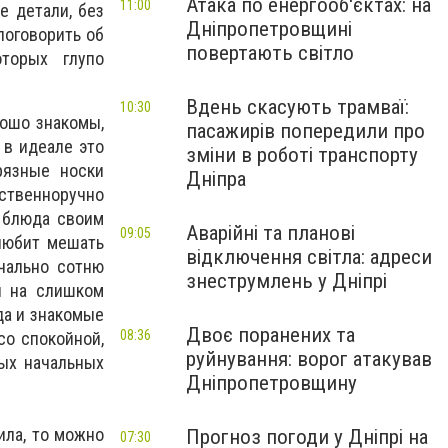
Атака по енергооб'єктах: на
11:00
е детали, без
Дніпропетровщині
поговорить об
повертають світло
оторых глупо
Вдень скасують трамваї:
10:30
рошо знакомы,
пасажирів попередили про
 в идеале это
зміни в роботі транспорту
рязные носки
Дніпра
твенноручно
 блюда своим
Аварійні та планові
09:05
 любит мешать
відключення світла: адреси
чально сотню
знеструмлень у Дніпрі
я на слишком
да и знакомые
Двоє поранених та
08:36
со спокойной,
руйнування: ворог атакував
рых начальных
Дніпропетровщину
ила, то можно
Прогноз погоди у Дніпрі на
07:30