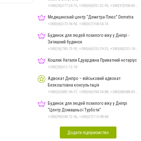
+380(56)377-24-15, +380(66)051-22-95, +380(97)058-40-73, +380(56)746-21-59
Медицинский центр “Деметра Плюс” Demetra
+380(66)373-94-94, +380(67)168-54-74
Будинок для людей похилого віку у Дніпрі -
Затишний будинок
+380(56)785-73-95, +380(66)333-29-33, +380(68)333-18-33
Кошляк Наталія Едуардівна Приватний нотаріус
+380(50)612-12-18
Адвокат Дніпро – військовий адвокат.
Безкоштовна консультація
+380(63)882-94-57, +380(66)594-34-88, +380(68)688-45-53
Будинок для людей похилого віку у Дніпрі
"Центр Домашньої Турботи"
+380(99)348-72-56, +380(67)115-98-68
Додати підприємство