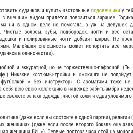
отовить судачков и купить настольные
подсвечники
у теб
 с внешним видом придётся повозиться заранее. Годика
ма ни в одном деле не помогала, а уж на девушек де
. Чистые волосы, зубы, подбородок, ногти и всё оста
ладошки и полированные ногти добавят шарма. Не прен
ями. Малейшая оплошность может испортить всё меро
удачков в одиночестве).
обной и аккуратной, но не торжественно-пафосной. (Ты
ьфу!) Никакие костюмы-тройки и смокинги не подойдут,
 футболкой « Sex инструктор». С ароматами тоже не 
а себя всю свою коллекцию в надежде забить амбрэ неде
ше свежего запаха одежды, чистой кожи и едва уловимого «
политике (даже если вы состоите в одной партии), религии
их женщинах (даже если после второго бокала она заяв
ная женщина БИ !»). Первые полтора часа стой на монол