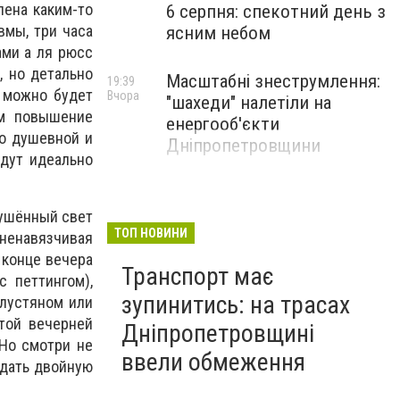
лена каким-то
6 серпня: спекотний день з
вмы, три часа
ясним небом
ми а ля рюсс
, но детально
Масштабні знеструмлення:
19:39
е можно будет
Вчора
"шахеди" налетіли на
ым повышение
енергооб'єкти
но душевной и
Дніпропетровщини
удут идеально
лушённый свет
ТОП НОВИНИ
ненавязчивая
 конце вечера
Транспорт має
 петтингом),
зупинитись: на трасах
алустяном или
той вечерней
Дніпропетровщині
 Но смотри не
ввели обмеження
едать двойную