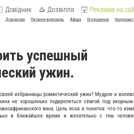
Довідник
Дозвілля
Реклама на сай
Довідкова
Питання-відповідь
Афіша
Оголошення
Нерухоміс
оить успешный
еский ужин.
 своей избранницы романтический ужин? Мудрое и волев
ужина не хорошенько подкрепиться сёмгой под икорным
жноафриканского вина. Цель ясна и понятна: что-то изм
ьно в ближайшее время и желательно с тем челове