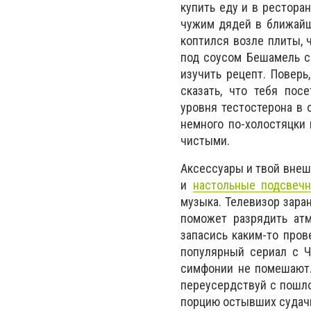
купить еду и в ресторан
чужим дядей в ближайше
коптился возле плиты,
под соусом Бешамель с 
изучить рецепт. Поверь
сказать, что тебя по
уровня тестостерона в 
немного по-холостяцки 
чистыми.
Аксессуары и твой внеш
и
настольные подсвечн
музыка. Телевизор заран
поможет разрядить атм
запасись каким-то про
популярный сериал с Ч
симфонии не помешают. 
переусердствуй с пошло
порцию остывших судачк