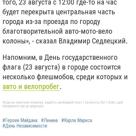
того, 23 августа с 12:00 где-то на час
будет перекрыта центральная часть
города из-за проезда по городу
благотворительной авто-мото-вело
колоны», - сказал Владимир Седлецкий.
Напомним, в День государственного
флага (23 августа) в городе состоится
несколько флешмобов, среди которых и
авто и велопробег
.
Якщо ви помітили помилку, виділіть необхідний текст і натисніть Ctrl + Enter, щоб
повідомити про це редакцію
#Героев Майдана
#Ленина
#Карла Маркса
#День Независимости