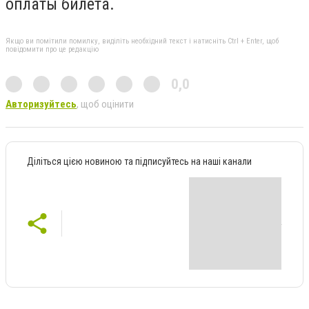
оплаты билета.
Якщо ви помітили помилку, виділіть необхідний текст і натисніть Ctrl + Enter, щоб
повідомити про це редакцію
0,0
Авторизуйтесь
, щоб оцінити
Діліться цією новиною та підписуйтесь на наші канали