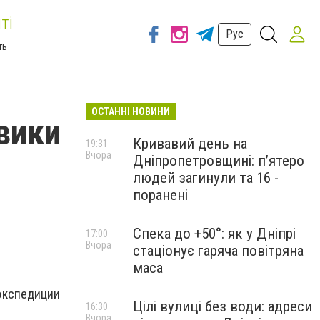
ті
Рус
ть
ОСТАННІ НОВИНИ
вики
Кривавий день на
19:31
Вчора
Дніпропетровщині: п’ятеро
людей загинули та 16 -
поранені
Спека до +50°: як у Дніпрі
17:00
Вчора
стаціонує гаряча повітряна
маса
 экспедиции
Цілі вулиці без води: адреси
16:30
Вчора