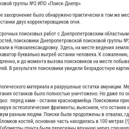
ковой группы №2 ИПО «Поиск-Днепр»
е захоронение было обнаружено практически в том же мест
останки двух корректировщиков огня.
 срочных поисковых работ с Днепропетровским областным
остей, поисковики Днепропетровской поисковой группы №
али в Новоалександровку. Здесь, на месте ведения земл
каватор буквально выгреб останки человека. К сожалению,
ленно, и до момента вызова поисковиков на месте побыв
ей. В результате поисковики увидели безрадостную карти
логического материала и разрушеные остатки амуниции. М
гания останков было полностью уничтожено. Но даже по о
но: перед нами - останки красноармейца. Поисковики при
зируя остеологические фрагменты, выяснили, что останки 
вум разным людям. Поиски были продолжены в отвалах, г
ломков костей, основная часть находилась в 100 метрах (!
Кубометры грунта были пересеяны вручную через специал