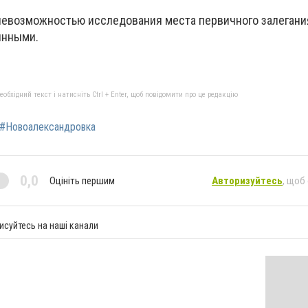
 невозможностью исследования места первичного залегани
янными.
бхідний текст і натисніть Ctrl + Enter, щоб повідомити про це редакцію
#Новоалександровка
0,0
Оцініть першим
Авторизуйтесь
, щоб
исуйтесь на наші канали