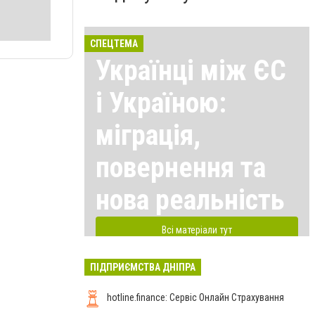
СПЕЦТЕМА
Українці між ЄС
і Україною:
міграція,
повернення та
нова реальність
Всі матеріали тут
ПІДПРИЄМСТВА ДНІПРА
hotline.finance: Сервіс Онлайн Страхування