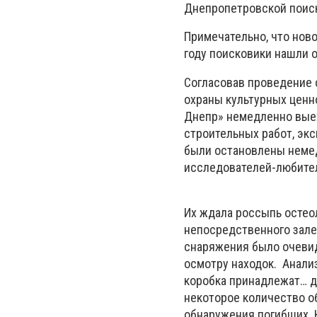
Днепропетровской поис
Примечательно, что ново
году поисковики нашли 
Согласовав проведение
охраны культурных ценн
Днепр» немедленно выех
строительных работ, экс
были остановлены немед
исследователей-любител
Их ждала россыпь остео
непосредственного зале
снаряжения было очевид
осмотру находок. Анали
коробка принадлежат… д
некоторое количество об
обнаружения погибших. 