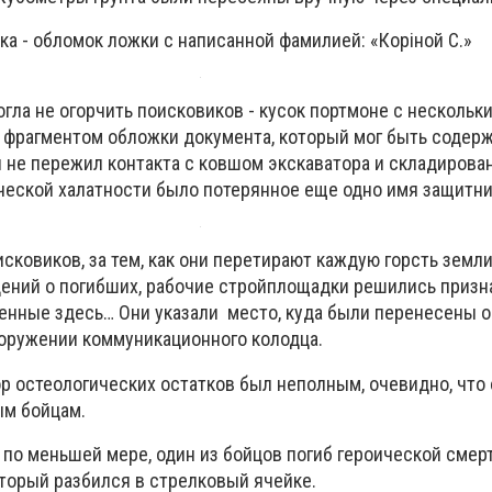
ка - обломок ложки с написанной фамилией: «Коріной С.»
могла не огорчить поисковиков - кусок портмоне с нескольк
фрагментом обложки документа, который мог быть содер
 не пережил контакта с ковшом экскаватора и складирован
еческой халатности было потерянное еще одно имя защитни
сковиков, за тем, как они перетирают каждую горсть земли
ений о погибших, рабочие стройплощадки решились призна
денные здесь… Они указали место, куда были перенесены о
оружении коммуникационного колодца.
ор остеологических остатков был неполным, очевидно, что
ым бойцам.
, по меньшей мере, один из бойцов погиб героической смер
оторый разбился в стрелковый ячейке.