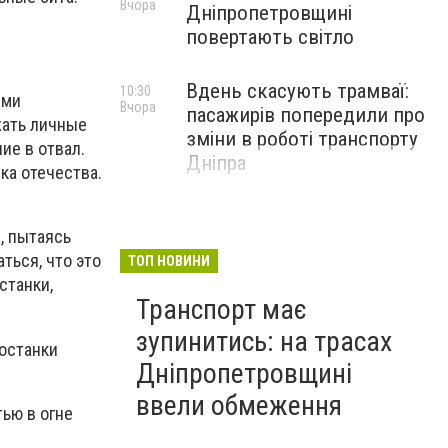
Вчора
Дніпропетровщині
повертають світло
Вдень скасують трамваї:
10:30
ими
Вчора
пасажирів попередили про
жать личные
зміни в роботі транспорту
ие в отвал.
Дніпра
ка отечества.
, пытаясь
ться, что это
ТОП НОВИНИ
станки,
Транспорт має
зупинитись: на трасах
 останки
Дніпропетровщині
ввели обмеження
тью в огне