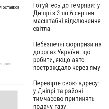
Готуйтесь до темряви: у
я останков,
Дніпрі з 3 по 6 серпня
масштабні відключення
світла
Небезпечні сюрпризи на
дорогах України: що
робити, якщо авто
 оцінити
постраждало через яму
Перевірте свою адресу:
у Дніпрі та районі
тимчасово припинять
подачу газу