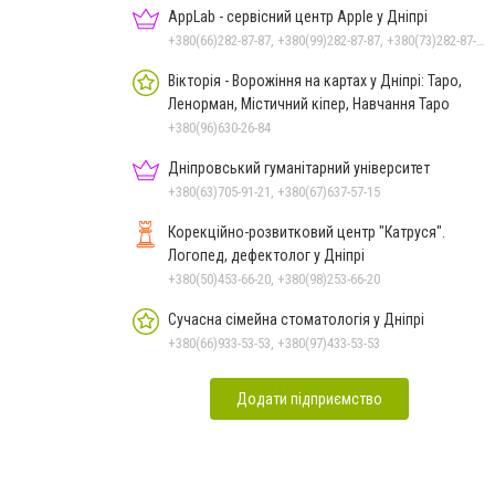
AppLab - сервісний центр Apple у Дніпрі
+380(66)282-87-87, +380(99)282-87-87, +380(73)282-87-87
Вікторія - Ворожіння на картах у Дніпрі: Таро,
Ленорман, Містичний кіпер, Навчання Таро
+380(96)630-26-84
Дніпровський гуманітарний університет
+380(63)705-91-21, +380(67)637-57-15
Корекційно-розвитковий центр "Катруся".
Логопед, дефектолог у Дніпрі
+380(50)453-66-20, +380(98)253-66-20
Сучасна сімейна стоматологія у Дніпрі
+380(66)933-53-53, +380(97)433-53-53
Додати підприємство