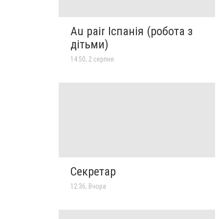
Au pair Іспанія (робота з
дітьми)
14:50, 2 серпня
Секретар
12:36, Вчора