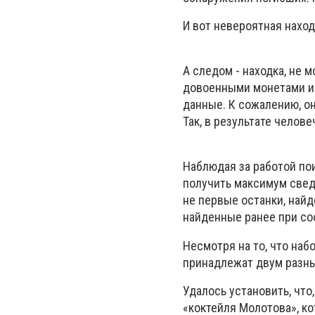
И вот невероятная наход
А следом - находка, не 
довоенными монетами и 
данные. К сожалению, он
Так, в результате челов
Наблюдая за работой пои
получить максимум свед
не первые останки, най
найденные ранее при со
Несмотря на то, что наб
принадлежат двум разн
Удалось установить, что
«коктейля Молотова», к