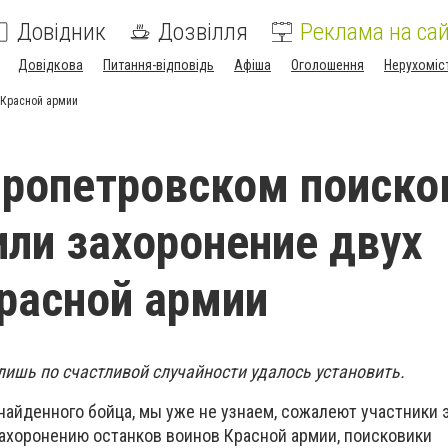
Довідник
Дозвілля
Реклама на сай
Довідкова
Питання-відповідь
Афіша
Оголошення
Нерухоміс
 Красной армии
ропетровском поиско
ли захоронение двух
расной армии
лишь по счастливой случайности удалось установить.
о найденного бойца, мы уже не узнаем, сожалеют участники
ахоронению останков воинов Красной армии, поисковики