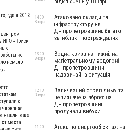
відключень у Дніпрі
е, где в 2012
Атаковано склади та
14:30
Вчора
інфраструктуру на
Дніпропетровщині: багато
 центром
загиблих і постраждалих
2 ИПО «Поиск-
яных
Водна криза на тижні: на
13:00
 работы не
Вчора
магістральному водогоні
ало немало
Дніпропетровщини -
ну:
надзвичайна ситуація
есто
Величезний стовп диму та
12:13
статкам
Вчора
невизначена зброя: на
ступили к
Дніпропетровщині
и черепная
пролунали вибухи
де нашли еще
) от места
Атака по енергооб'єктах: на
11:00
ьные сита.