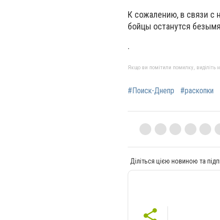
К сожалению, в связи с
бойцы останутся безым
.
Якщо ви помітили помилку, виділіть нео
#Поиск-Днепр
#раскопки
Діліться цією новиною та підп