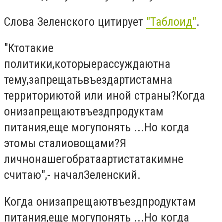
Слова Зеленского цитирует
"Таблоид"
.
"
Кто
такие
политики
,
которые
рассуждают
на
тему,
запрещать
въезд
артистам
на
территорию
той или иной страны
?
Когда
они
запрещают
въезд
продуктам
питания
,
еще могу
понять ...
Но когда
это
мы стали
овощами
?
Я
лично
нашего
брата
артиста
таким
не
считаю
"
,
- начал
Зеленский
.
Когда они
запрещают
въезд
продуктам
питания
,
еще могу
понять ...
Но когда