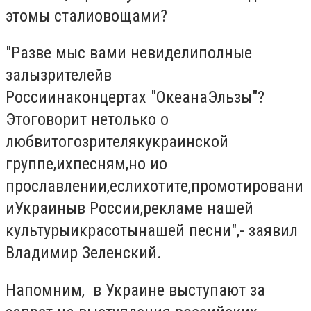
это
мы стали
овощами
?
"Разве мы
с вами не
видели
полные
залы
зрителей
в
России
на
концертах
"
Океана
Эльзы
"
?
Это
говорит не
только о
любви
того
зрителя
к
украинской
группе
,
их
песням
,
но и
о
прославлении
,
если
хотите
,
промотировани
и
Украины
в России
,
рекламе
нашей
культуры
и
красоты
нашей песни
"
,
- заявил
Владимир Зеленский.
Напомним, в Украине выступают за