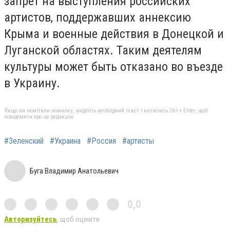
запрет на выступления российских
артистов, поддержавших аннексию
Крыма и военные действия в Донецкой и
Луганской областях. Таким деятелям
культуры может быть отказано во въезде
в Украину.
Якщо ви помітили помилку, виділіть необхідний текст і натисніть Ctrl + Enter, щоб
повідомити про це редакцію
#Зеленский
#Украина
#Россия
#артисты
Буга Владимир Анатольевич
0,0
Авторизуйтесь
, щоб оцінити