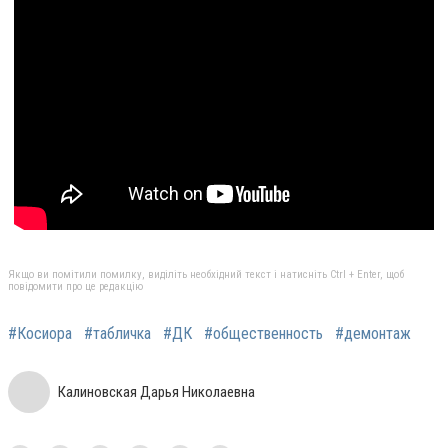
Якщо ви помітили помилку, виділіть необхідний текст і натисніть Ctrl + Enter, щоб
повідомити про це редакцію
#Косиора
#табличка
#ДК
#общественность
#демонтаж
Калиновская Дарья Николаевна